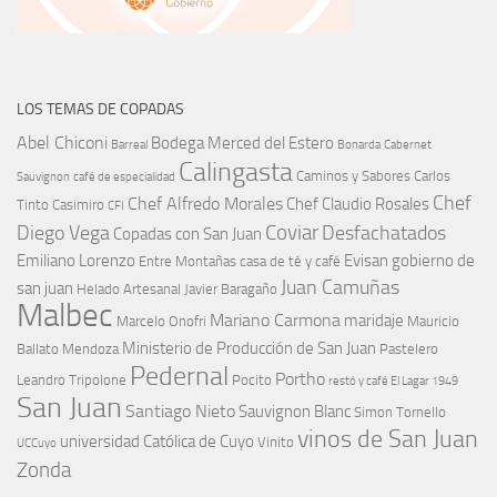
LOS TEMAS DE COPADAS
Abel Chiconi
Bodega Merced del Estero
Barreal
Bonarda
Cabernet
Calingasta
Caminos y Sabores
Carlos
Sauvignon
café de especialidad
Chef
Chef Alfredo Morales
Chef Claudio Rosales
Tinto
Casimiro
CFI
Coviar
Diego Vega
Desfachatados
Copadas con San Juan
Emiliano Lorenzo
Evisan
gobierno de
Entre Montañas casa de té y café
Juan Camuñas
san juan
Helado Artesanal
Javier Baragaño
Malbec
Mariano Carmona
maridaje
Marcelo Onofri
Mauricio
Ministerio de Producción de San Juan
Ballato
Mendoza
Pastelero
Pedernal
Portho
Leandro Tripolone
Pocito
restó y café El Lagar 1949
San Juan
Santiago Nieto
Sauvignon Blanc
Simon Tornello
vinos de San Juan
universidad Católica de Cuyo
Vinito
UCCuyo
Zonda