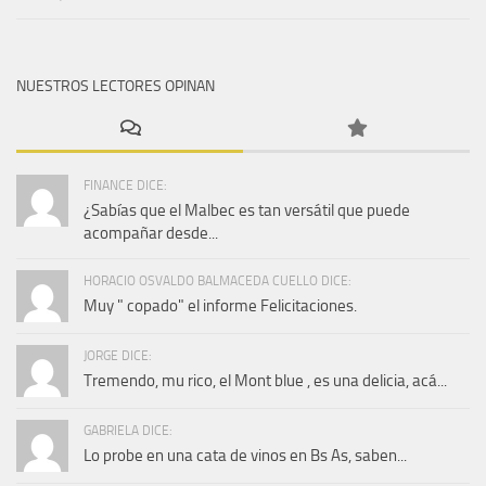
NUESTROS LECTORES OPINAN
FINANCE DICE:
¿Sabías que el Malbec es tan versátil que puede
acompañar desde...
HORACIO OSVALDO BALMACEDA CUELLO DICE:
Muy " copado" el informe Felicitaciones.
JORGE DICE:
Tremendo, mu rico, el Mont blue , es una delicia, acá...
GABRIELA DICE:
Lo probe en una cata de vinos en Bs As, saben...