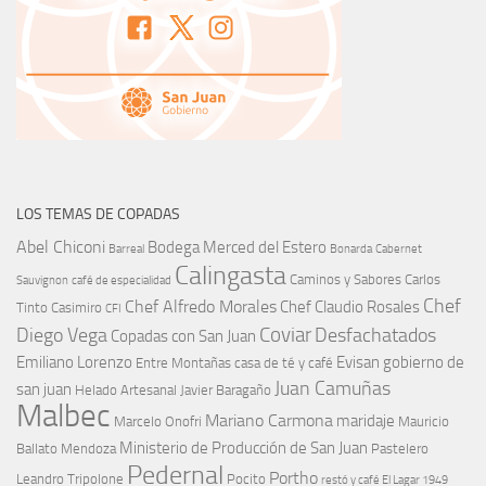
LOS TEMAS DE COPADAS
Abel Chiconi
Bodega Merced del Estero
Barreal
Bonarda
Cabernet
Calingasta
Caminos y Sabores
Carlos
Sauvignon
café de especialidad
Chef
Chef Alfredo Morales
Chef Claudio Rosales
Tinto
Casimiro
CFI
Coviar
Diego Vega
Desfachatados
Copadas con San Juan
Emiliano Lorenzo
Evisan
gobierno de
Entre Montañas casa de té y café
Juan Camuñas
san juan
Helado Artesanal
Javier Baragaño
Malbec
Mariano Carmona
maridaje
Marcelo Onofri
Mauricio
Ministerio de Producción de San Juan
Ballato
Mendoza
Pastelero
Pedernal
Portho
Leandro Tripolone
Pocito
restó y café El Lagar 1949