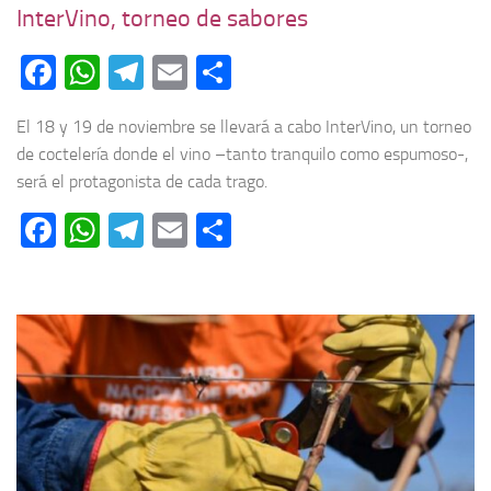
InterVino, torneo de sabores
Facebook
WhatsApp
Telegram
Email
Compartir
El 18 y 19 de noviembre se llevará a cabo InterVino, un torneo
de coctelería donde el vino –tanto tranquilo como espumoso-,
será el protagonista de cada trago.
Facebook
WhatsApp
Telegram
Email
Compartir