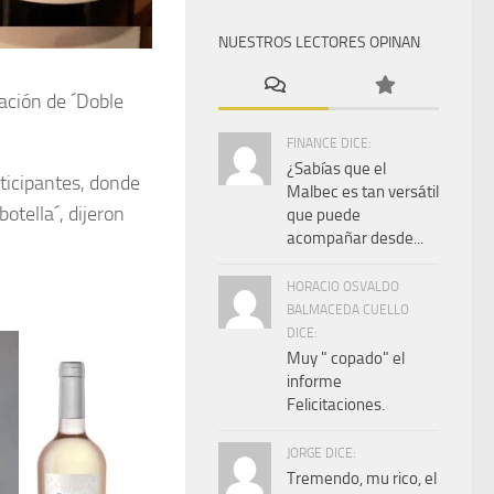
NUESTROS LECTORES OPINAN
cación de ´Doble
FINANCE DICE:
¿Sabías que el
ticipantes, donde
Malbec es tan versátil
otella´, dijeron
que puede
acompañar desde...
HORACIO OSVALDO
BALMACEDA CUELLO
DICE:
Muy " copado" el
informe
Felicitaciones.
JORGE DICE:
Tremendo, mu rico, el