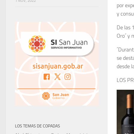
1 NOV, 2022
por exp
y consu
De las 
Oro´ y 
´Durant
se dest
desde l
LOS P
LOS TEMAS DE COPADAS