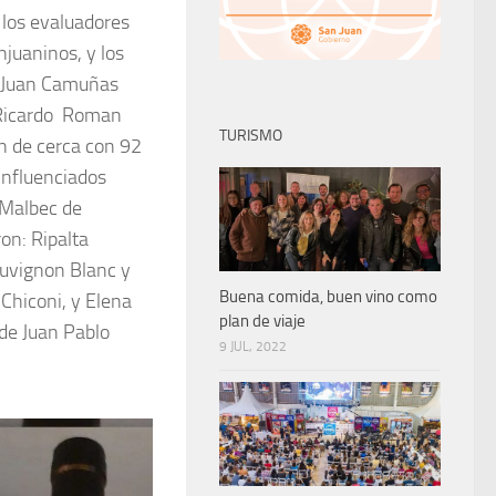
 los evaluadores
njuaninos, y los
: Juan Camuñas
e Ricardo Roman
TURISMO
n de cerca con 92
nfluenciados
 Malbec de
on: Ripalta
auvignon Blanc y
Buena comida, buen vino como
Chiconi, y Elena
plan de viaje
de Juan Pablo
9 JUL, 2022