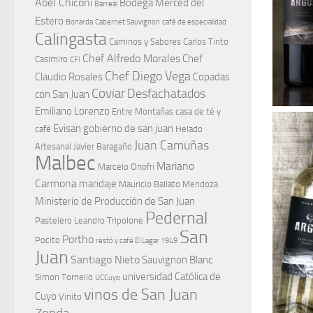
Abel Chiconi
Bodega Merced del
Barreal
Estero
Bonarda
Cabernet Sauvignon
café de especialidad
Calingasta
Caminos y Sabores
Carlos Tinto
Chef Alfredo Morales
Chef
Casimiro
CFI
Chef Diego Vega
Claudio Rosales
Copadas
Coviar
Desfachatados
con San Juan
Emiliano Lorenzo
Entre Montañas casa de té y
Evisan
gobierno de san juan
café
Helado
Juan Camuñas
Artesanal
Javier Baragaño
Malbec
Mariano
Marcelo Onofri
Carmona
maridaje
Mauricio Ballato
Mendoza
Ministerio de Producción de San Juan
Pedernal
Pastelero Leandro Tripolone
San
Portho
Pocito
restó y café El Lagar 1949
Juan
Santiago Nieto
Sauvignon Blanc
universidad Católica de
Simon Tornello
UCCuyo
vinos de San Juan
Cuyo
Vinito