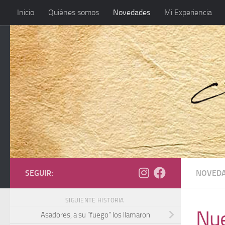
Inicio
Quiénes somos
Novedades
Mi Experiencia
SEGUIR:
NOVED
SIGUIENTE HISTORIA
Nue
Asadores, a su “fuego” los llamaron