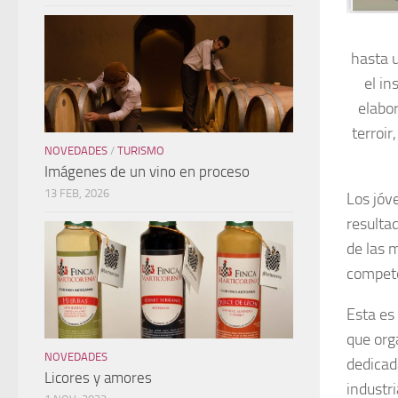
hasta 
el in
elabor
terroir
NOVEDADES
/
TURISMO
Imágenes de un vino en proceso
13 FEB, 2026
Los jóv
resulta
de las 
compete
Esta es
que org
NOVEDADES
dedicad
Licores y amores
industr