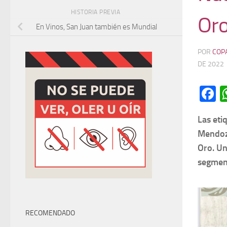
HISTORIA PREVIA
Or
En Vinos, San Juan también es Mundial
POR
COP
DE 2022
F
Las eti
Mendoza
Oro. Un
segmen
RECOMENDADO