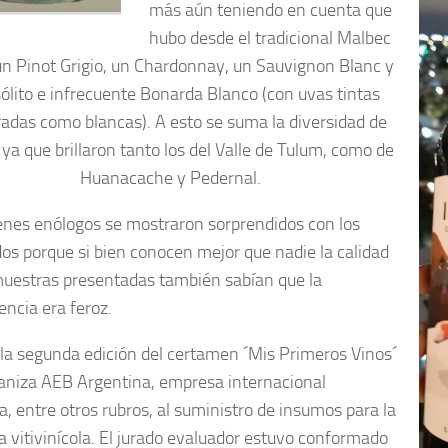
más aún teniendo en cuenta que
hubo desde el tradicional Malbec
un Pinot Grigio, un Chardonnay, un Sauvignon Blanc y
sólito e infrecuente Bonarda Blanco (con uvas tintas
adas como blancas). A esto se suma la diversidad de
, ya que brillaron tanto los del Valle de Tulum, como de
Huanacache y Pedernal.
enes enólogos se mostraron sorprendidos con los
dos porque si bien conocen mejor que nadie la calidad
muestras presentadas también sabían que la
ncia era feroz.
 la segunda edición del certamen ´Mis Primeros Vinos´
aniza AEB Argentina, empresa internacional
a, entre otros rubros, al suministro de insumos para la
ia vitivinícola. El jurado evaluador estuvo conformado