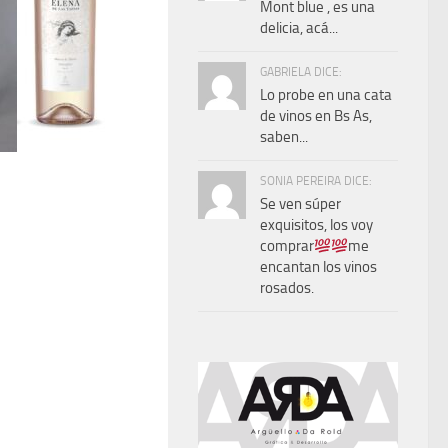
Mont blue , es una
delicia, acá...
GABRIELA DICE:
Lo probe en una cata
de vinos en Bs As,
saben...
SONIA PEREIRA DICE:
Se ven súper
exquisitos, los voy
comprar
me
encantan los vinos
rosados.