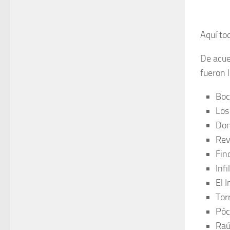
Aquí to
De acue
fueron l
Boc
Los
Don
Rev
Fin
Inf
El 
Tor
Póc
Raú