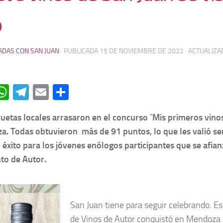
o
ADAS CON SAN JUAN
· PUBLICADA
15 DE NOVIEMBRE DE 2022
· ACTUALIZ
acebook
WhatsApp
Telegram
Email
Compartir
quetas locales arrasaron en el concurso ´Mis primeros vinos
. Todas obtuvieron más de 91 puntos, lo que les valió s
 éxito para los jóvenes enólogos participantes que se afian
to de Autor.
San Juan tiene para seguir celebrando. E
de Vinos de Autor conquistó en Mendoza 