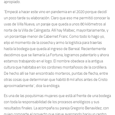
apropiado.
´Empecé a hacer este vino en pandemia en el 2020 porque decidí
un poco tarde su elaboración. Claro que eso me permitió conocer la
uvas de Villa Nueva, un paraje que queda a unos 80 kilómetros al
norte de la Villa de Calingasta. Allí hay Malbec, mayoritariamente, y
un porcentaje menor de Cabernet Franc. Como todo lo hago yo,
elijo el momento de la cosecha y armo la logística para traerlas
hasta la bodega que queda al ingreso de Barreal. Recientemente
decidimos que se llamaría La Fortuna, logramos patentarlo y ahora
estamos trabajando en el logo. El nombre obedece a la antigua
cultura que habitaba en los cordones montañosos de la cordillera.
De hecho allí se han encontrado morteros, puntas de flecha, entre
otras cosas que determinan que habitó 8 mil años antes de Cristo
aproximadamente´, dice la enóloga.
Es una de las poquísimas mujeres que está al frente de una bodega
con toda la responsabilidad de los procesos enológicos y sus
resultados finales. La acompaña su pareja Gregorio Benavídez, con
quien comparte el proyecto que sigue avanzando hacia un centro