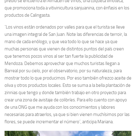
predio se encuentra el Almacén de Vinos, una coqueta vinoteca,
que promociona toda a vitivinicultura sanjuanina, con énfasis en los
productos de Calingasta.
´Los vinos están ordenados por valles para que el turista se lleve
una imagen integral de San Juan. Note las diferencias de terroir, la
mano de cada enólogo, y que vea todo lo que se hace ya que
muchas personas que vienen de distintos puntos del país creen
que tenemos pocos vinos al ser tan fuerte la publicidad de
Mendoza. Debemos aprovechar que muchos turistas llegan a
Barreal por su cielo, por el observatorio, por su naturaleza, para
mostrar todo lo que producimos. Por eso también ofrezco aceite de
oliva y otros productos locales. Esto se suma a la bella plantación de
zinnias que tengo y donde también trabajo en otro proyecto para
crear una zona de avistaje de colibríes. Para ello cuento con apoyo
de una ONG que me ayuda con los conocimientos y labores
necesarias para atraerlos, ya que si bien vienen muchísimos por las
flores, se puede incrementar el número´, anticipa Mariana.