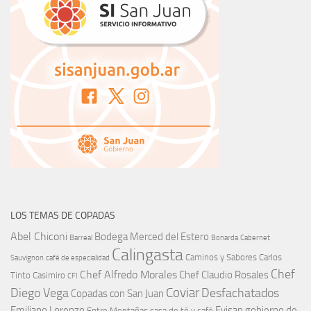
LOS TEMAS DE COPADAS
Abel Chiconi
Bodega Merced del Estero
Barreal
Bonarda
Cabernet
Calingasta
Caminos y Sabores
Carlos
Sauvignon
café de especialidad
Chef
Chef Alfredo Morales
Chef Claudio Rosales
Tinto
Casimiro
CFI
Coviar
Diego Vega
Desfachatados
Copadas con San Juan
Emiliano Lorenzo
Evisan
gobierno de
Entre Montañas casa de té y café