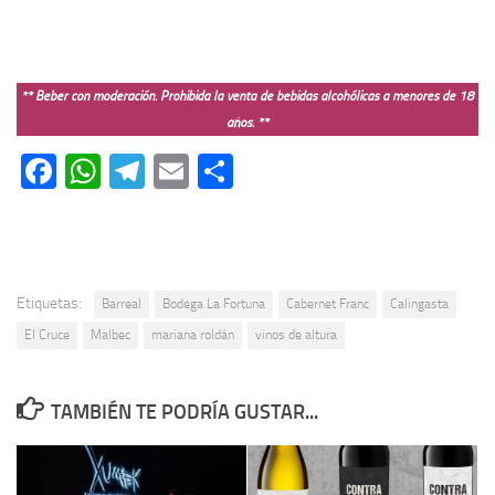
** Beber con moderación. Prohibida la venta de bebidas alcohólicas a menores de 18
años. **
Facebook
WhatsApp
Telegram
Email
Compartir
Etiquetas:
Barreal
Bodega La Fortuna
Cabernet Franc
Calingasta
El Cruce
Malbec
mariana roldán
vinos de altura
TAMBIÉN TE PODRÍA GUSTAR...