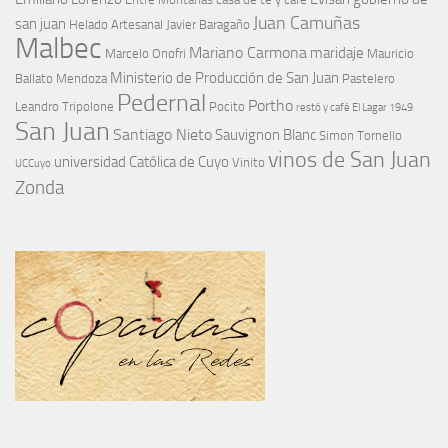
Juan Camuñas
san juan
Helado Artesanal
Javier Baragaño
Malbec
Mariano Carmona
maridaje
Marcelo Onofri
Mauricio
Ministerio de Producción de San Juan
Ballato
Mendoza
Pastelero
Pedernal
Portho
Leandro Tripolone
Pocito
restó y café El Lagar 1949
San Juan
Santiago Nieto
Sauvignon Blanc
Simon Tornello
vinos de San Juan
universidad Católica de Cuyo
Vinito
UCCuyo
Zonda