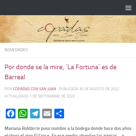
NOVEDADES
Por donde se la mire, ´La Fortuna´ es de
Barreal
POR
COPADAS CON SAN JUAN
· PUBLICADA
30 DE AGOSTO DE 2022
·
ACTUALIZADO
1 DE SEPTIEMBRE DE 2022
Facebook
WhatsApp
Telegram
Email
Compartir
Mariana Roldán le puso nombre a la bodega donde hace dos años
elabora el vino El Cruce. En ese predio abundan las zinnias – o