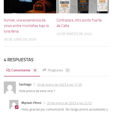
Xumek, una experiencia de
Contracara, otro punto fuerte
vinos entre montañas bajo la
de Callia
luna llena
29 DE MARZO DE 2023
30 DE JUNIO DE 2026
4 RESPUESTAS
Comentarios
4
Pingbacks
0
Santiago
20 de enero de 2023 a las 17:20
Hola precio de este vino ?
Myriam Pérez
20 de enero de 2023 a las 22:52
Hola, gracias por comunicarte. No tengo precio actualizado y