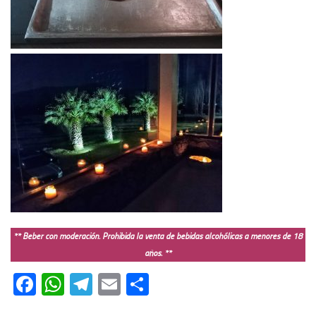
** Beber con moderación. Prohibida la venta de bebidas alcohólicas a menores de 18
años. **
Facebook
WhatsApp
Telegram
Email
Compartir