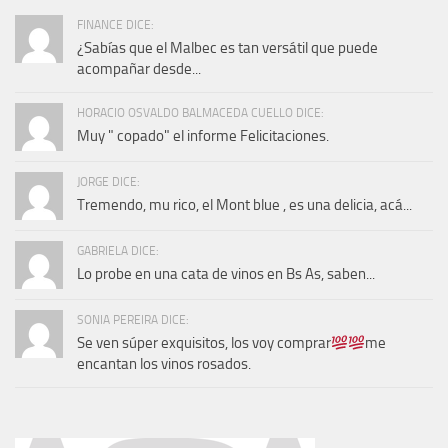
FINANCE DICE:
¿Sabías que el Malbec es tan versátil que puede
acompañar desde...
HORACIO OSVALDO BALMACEDA CUELLO DICE:
Muy " copado" el informe Felicitaciones.
JORGE DICE:
Tremendo, mu rico, el Mont blue , es una delicia, acá...
GABRIELA DICE:
Lo probe en una cata de vinos en Bs As, saben...
SONIA PEREIRA DICE:
Se ven súper exquisitos, los voy comprar
me
encantan los vinos rosados.