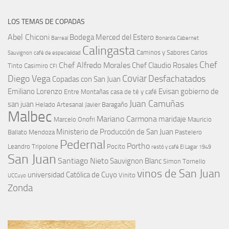
LOS TEMAS DE COPADAS
Abel Chiconi
Bodega Merced del Estero
Barreal
Bonarda
Cabernet
Calingasta
Caminos y Sabores
Carlos
Sauvignon
café de especialidad
Chef
Chef Alfredo Morales
Chef Claudio Rosales
Tinto
Casimiro
CFI
Coviar
Diego Vega
Desfachatados
Copadas con San Juan
Emiliano Lorenzo
Evisan
gobierno de
Entre Montañas casa de té y café
Juan Camuñas
san juan
Helado Artesanal
Javier Baragaño
Malbec
Mariano Carmona
maridaje
Marcelo Onofri
Mauricio
Ministerio de Producción de San Juan
Ballato
Mendoza
Pastelero
Pedernal
Portho
Leandro Tripolone
Pocito
restó y café El Lagar 1949
San Juan
Santiago Nieto
Sauvignon Blanc
Simon Tornello
vinos de San Juan
universidad Católica de Cuyo
Vinito
UCCuyo
Zonda