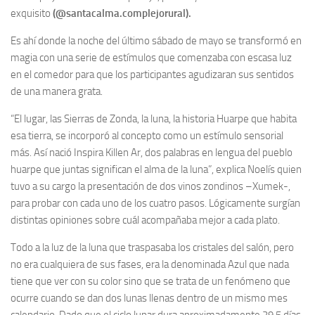
exquisito
(@santacalma.complejorural).
Es ahí donde la noche del último sábado de mayo se transformó en
magia con una serie de estímulos que comenzaba con escasa luz
en el comedor para que los participantes agudizaran sus sentidos
de una manera grata.
“El lugar, las Sierras de Zonda, la luna, la historia Huarpe que habita
esa tierra, se incorporó al concepto como un estímulo sensorial
más. Así nació Inspira Killen Ar, dos palabras en lengua del pueblo
huarpe que juntas significan el alma de la luna”, explica Noelís quien
tuvo a su cargo la presentación de dos vinos zondinos –Xumek-,
para probar con cada uno de los cuatro pasos. Lógicamente surgían
distintas opiniones sobre cuál acompañaba mejor a cada plato.
Todo a la luz de la luna que traspasaba los cristales del salón, pero
no era cualquiera de sus fases, era la denominada Azul que nada
tiene que ver con su color sino que se trata de un fenómeno que
ocurre cuando se dan dos lunas llenas dentro de un mismo mes