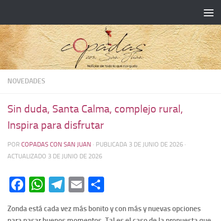
NOVEDADES
Sin duda, Santa Calma, complejo rural,
Inspira para disfrutar
POR
COPADAS CON SAN JUAN
· PUBLICADA
3 DE JUNIO DE 2026
·
ACTUALIZADO
3 DE JUNIO DE 2026
Facebook
WhatsApp
Telegram
Email
Compartir
Zonda está cada vez más bonito y con más y nuevas opciones
para pasar buenos momentos. Tal es el caso de la propuesta que