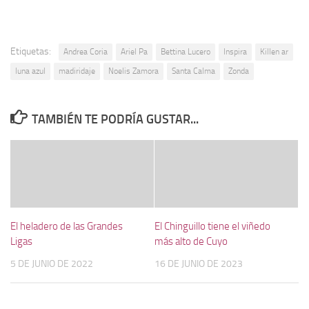
Etiquetas:
Andrea Coria
Ariel Pa
Bettina Lucero
Inspira
Killen ar
luna azul
madiridaje
Noelis Zamora
Santa Calma
Zonda
TAMBIÉN TE PODRÍA GUSTAR...
El heladero de las Grandes
El Chinguillo tiene el viñedo
Ligas
más alto de Cuyo
5 DE JUNIO DE 2022
16 DE JUNIO DE 2023