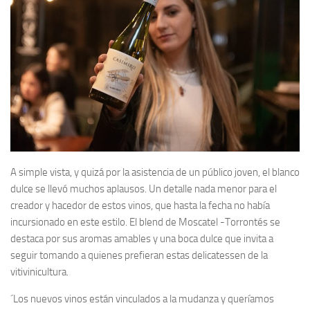
A simple vista, y quizá por la asistencia de un público joven, el blanco
dulce se llevó muchos aplausos. Un detalle nada menor para el
creador y hacedor de estos vinos, que hasta la fecha no había
incursionado en este estilo. El blend de Moscatel -Torrontés se
destaca por sus aromas amables y una boca dulce que invita a
seguir tomando a quienes prefieran estas delicatessen de la
vitivinicultura.
´Los nuevos vinos están vinculados a la mudanza y queríamos