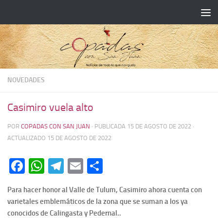
NOVEDADES
Casimiro vuela alto
POR
COPADAS CON SAN JUAN
· PUBLICADA
15 DE AGOSTO DE 2022
·
ACTUALIZADO
15 DE AGOSTO DE 2022
Facebook
WhatsApp
Telegram
Email
Compartir
Para hacer honor al Valle de Tulum, Casimiro ahora cuenta con
varietales emblemáticos de la zona que se suman a los ya
conocidos de Calingasta y Pedernal..