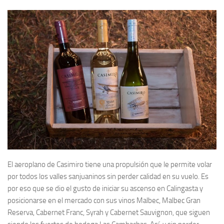
El aeroplano de Casimiro tiene una propulsión que le permite volar
por todos los valles sanjuaninos sin perder calidad en su vuelo. Es
por eso que se dio el gusto de iniciar su ascenso en Calingasta y
posicionarse en el mercado con sus vinos Malbec, Malbec Gran
Reserva, Cabernet Franc, Syrah y Cabernet Sauvignon, que siguen