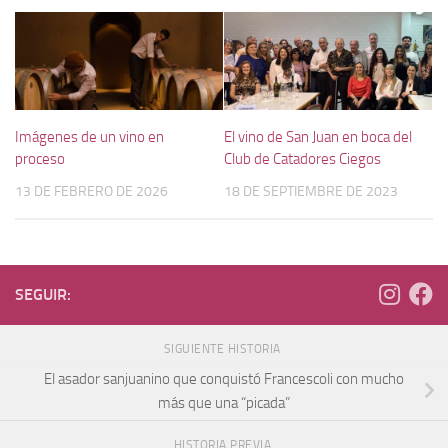
Imágenes de un vino en
El vino de San Juan en boca del
proceso
Club de Catadores Ciegos
13 DE FEBRERO DE 2026
18 DE SEPTIEMBRE DE 2023
SEGUIR:
SIGUIENTE HISTORIA
El asador sanjuanino que conquistó Francescoli con mucho
más que una “picada”
HISTORIA PREVIA