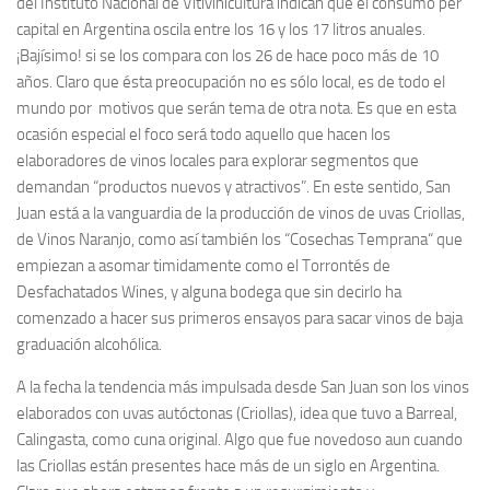
del Instituto Nacional de Vitivinicultura indican que el consumo per
capital en Argentina oscila entre los 16 y los 17 litros anuales.
¡Bajísimo! si se los compara con los 26 de hace poco más de 10
años. Claro que ésta preocupación no es sólo local, es de todo el
mundo por motivos que serán tema de otra nota. Es que en esta
ocasión especial el foco será todo aquello que hacen los
elaboradores de vinos locales para explorar segmentos que
demandan “productos nuevos y atractivos”. En este sentido, San
Juan está a la vanguardia de la producción de vinos de uvas Criollas,
de Vinos Naranjo, como así también los “Cosechas Temprana“ que
empiezan a asomar timidamente como el Torrontés de
Desfachatados Wines, y alguna bodega que sin decirlo ha
comenzado a hacer sus primeros ensayos para sacar vinos de baja
graduación alcohólica.
A la fecha la tendencia más impulsada desde San Juan son los vinos
elaborados con uvas autóctonas (Criollas), idea que tuvo a Barreal,
Calingasta, como cuna original. Algo que fue novedoso aun cuando
las Criollas están presentes hace más de un siglo en Argentina.