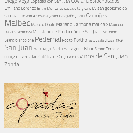
Coviar
Diego Vega
Desfachatados
Copadas con San Juan
Emiliano Lorenzo
Evisan
gobierno de
Entre Montañas casa de té y café
Juan Camuñas
san juan
Helado Artesanal
Javier Baragaño
Malbec
Mariano Carmona
maridaje
Marcelo Onofri
Mauricio
Ministerio de Producción de San Juan
Ballato
Mendoza
Pastelero
Pedernal
Portho
Leandro Tripolone
Pocito
restó y café El Lagar 1949
San Juan
Santiago Nieto
Sauvignon Blanc
Simon Tornello
vinos de San Juan
universidad Católica de Cuyo
Vinito
UCCuyo
Zonda