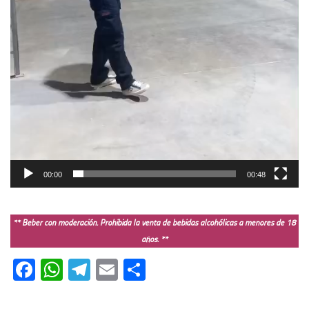
00:00
00:48
** Beber con moderación. Prohibida la venta de bebidas alcohólicas a menores de 18
años. **
Facebook
WhatsApp
Telegram
Email
Compartir