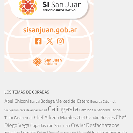
LOS TEMAS DE COPADAS
Abel Chiconi
Bodega Merced del Estero
Barreal
Bonarda
Cabernet
Calingasta
Caminos y Sabores
Carlos
Sauvignon
café de especialidad
Chef
Chef Alfredo Morales
Chef Claudio Rosales
Tinto
Casimiro
CFI
Coviar
Diego Vega
Desfachatados
Copadas con San Juan
Emiliano Lorenzo
Evisan
gobierno de
Entre Montañas casa de té y café