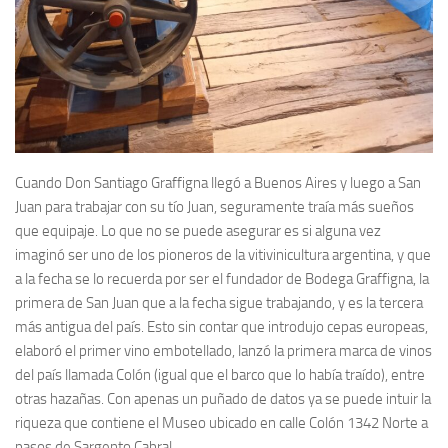
Cuando Don Santiago Graffigna llegó a Buenos Aires y luego a San
Juan para trabajar con su tío Juan, seguramente traía más sueños
que equipaje. Lo que no se puede asegurar es si alguna vez
imaginó ser uno de los pioneros de la vitivinicultura argentina, y que
a la fecha se lo recuerda por ser el fundador de Bodega Graffigna, la
primera de San Juan que a la fecha sigue trabajando, y es la tercera
más antigua del país. Esto sin contar que introdujo cepas europeas,
elaboró el primer vino embotellado, lanzó la primera marca de vinos
del país llamada Colón (igual que el barco que lo había traído), entre
otras hazañas. Con apenas un puñado de datos ya se puede intuir la
riqueza que contiene el Museo ubicado en calle Colón 1342 Norte a
pasos de Sargento Cabral.