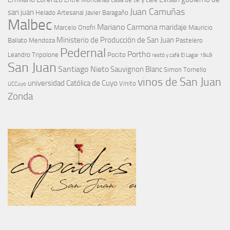
Juan Camuñas
san juan
Helado Artesanal
Javier Baragaño
Malbec
Mariano Carmona
maridaje
Marcelo Onofri
Mauricio
Ministerio de Producción de San Juan
Ballato
Mendoza
Pastelero
Pedernal
Portho
Leandro Tripolone
Pocito
restó y café El Lagar 1949
San Juan
Santiago Nieto
Sauvignon Blanc
Simon Tornello
vinos de San Juan
universidad Católica de Cuyo
Vinito
UCCuyo
Zonda