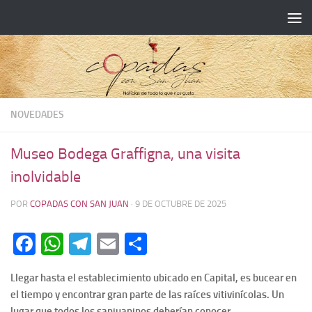
NOVEDADES
Museo Bodega Graffigna, una visita
inolvidable
POR
COPADAS CON SAN JUAN
·
9 DE OCTUBRE DE 2025
Facebook
WhatsApp
Telegram
Email
Compartir
Llegar hasta el establecimiento ubicado en Capital, es bucear en
el tiempo y encontrar gran parte de las raíces vitivinícolas. Un
lugar que todos los sanjuaninos deberían conocer.