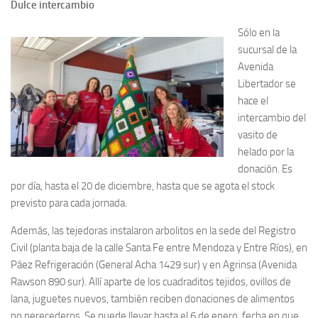
Dulce intercambio
Sólo en la
sucursal de la
Avenida
Libertador se
hace el
intercambio del
vasito de
helado por la
donación. Es
por día, hasta el 20 de diciembre, hasta que se agota el stock
previsto para cada jornada.
Además, las tejedoras instalaron arbolitos en la sede del Registro
Civil (planta baja de la calle Santa Fe entre Mendoza y Entre Ríos), en
Páez Refrigeración (General Acha 1429 sur) y en Agrinsa (Avenida
Rawson 890 sur). Allí aparte de los cuadraditos tejidos, ovillos de
lana, juguetes nuevos, también reciben donaciones de alimentos
no perecederos. Se puede llevar hasta el 6 de enero, fecha en que