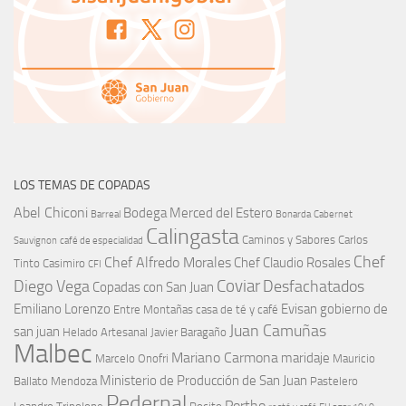
LOS TEMAS DE COPADAS
Abel Chiconi
Bodega Merced del Estero
Barreal
Bonarda
Cabernet
Calingasta
Caminos y Sabores
Carlos
Sauvignon
café de especialidad
Chef
Chef Alfredo Morales
Chef Claudio Rosales
Tinto
Casimiro
CFI
Coviar
Diego Vega
Desfachatados
Copadas con San Juan
Emiliano Lorenzo
Evisan
gobierno de
Entre Montañas casa de té y café
Juan Camuñas
san juan
Helado Artesanal
Javier Baragaño
Malbec
Mariano Carmona
maridaje
Marcelo Onofri
Mauricio
Ministerio de Producción de San Juan
Ballato
Mendoza
Pastelero
Pedernal
Portho