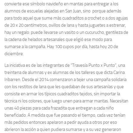
convierte ese símbolo navideño en mantas para entregar a los
alumnos de escuelas alejadas en San Juan, sino porque además
para todo aquel que sume más cuadraditos a crochet o a dos agujas
de 20 x 20 centímetros, ovillos de lana y hasta juguetes a estrenar,
hay un regalo: puede llevarse un vasito o un cucurucho, gentileza de
la cadena de helados artesanales que eligió ese modo para
sumarse a la campaña. Hay 100 cupos por día, hasta hoy 20 de
diciembre.
La iniciativa es de las integrantes de “Travesía Punto x Punto”, una
treintena de alumnas y ex alumnas de los talleres que dicta Carina
Iribarren. Desde el 2014 comenzaron a tejer una campaña solidaria
con los restitos de lana que les quedaban de sus artesanías y que
consiste en armar los típicos cuadraditos tejidos, sin importar la
técnica ni los colores, que luego unen para armar mantas. Necesitan
unas 40 piezas para cada frazadita que entregan a cada niño
beneficiado. A medida que fue pasando el tiempo, cada vez tenían
más pedidos entonces apelaron a pedir ayuda a otros por eso
abrieron la acción a quien pudiera sumarse y a su vez generaron