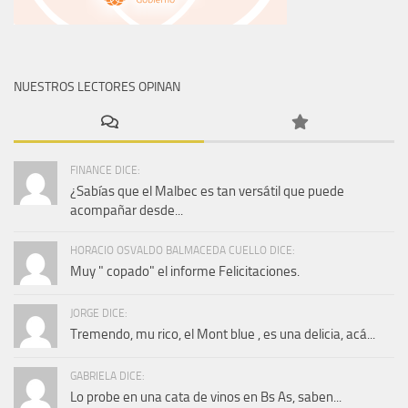
NUESTROS LECTORES OPINAN
FINANCE DICE:
¿Sabías que el Malbec es tan versátil que puede
acompañar desde...
HORACIO OSVALDO BALMACEDA CUELLO DICE:
Muy " copado" el informe Felicitaciones.
JORGE DICE:
Tremendo, mu rico, el Mont blue , es una delicia, acá...
GABRIELA DICE:
Lo probe en una cata de vinos en Bs As, saben...