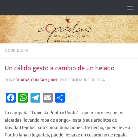
NOVEDADES
Un cálido gesto a cambio de un helado
POR
COPADAS CON SAN JUAN
·
20 DE DICIEMBRE DE 2024
Facebook
WhatsApp
Telegram
Email
Compartir
La campaña “Travesía Punto x Punto” –que recorre escuelas
alejadas llevando ropa de abrigo- instaló sus arbolitos de
Navidad tejidos para sumar donaciones. De hecho, quien lleve a
Portho lana o juguetes, puede llevarse un cucurucho de regalo.