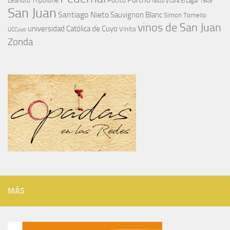
Leandro Tripolone
Pocito
restó y café El Lagar 1949
San Juan
Santiago Nieto
Sauvignon Blanc
Simon Tornello
vinos de San Juan
universidad Católica de Cuyo
Vinito
UCCuyo
Zonda
MÁS