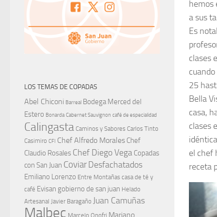
hemos e
a sus ta
Es nota
profeso
clases 
cuando 
25 hast
LOS TEMAS DE COPADAS
Bella V
Abel Chiconi
Bodega Merced del
Barreal
casa, h
Estero
Bonarda
Cabernet Sauvignon
café de especialidad
Calingasta
clases 
Caminos y Sabores
Carlos Tinto
idéntic
Chef Alfredo Morales
Chef
Casimiro
CFI
el chef
Chef Diego Vega
Claudio Rosales
Copadas
Coviar
Desfachatados
con San Juan
receta p
Emiliano Lorenzo
Entre Montañas casa de té y
Evisan
gobierno de san juan
café
Helado
Juan Camuñas
Artesanal
Javier Baragaño
Malbec
Mariano
Marcelo Onofri