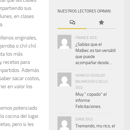
mpartiendo sus
NUESTROS LECTORES OPINAN
lunes, en clases
a.
llenos originales,
FINANCE DICE:
¿Sabías que el
arroba o chil chil
Malbec es tan versátil
sta los más
que puede
y recetas para
acompañar desde...
impartidos. Además
HORACIO OSVALDO
 saber sacar costos,
BALMACEDA CUELLO
ner en valor los
DICE:
Muy " copado" el
informe
Felicitaciones.
 hemos potenciado
a cocina del lugar.
JORGE DICE:
tas, pero si les
Tremendo, mu rico, el