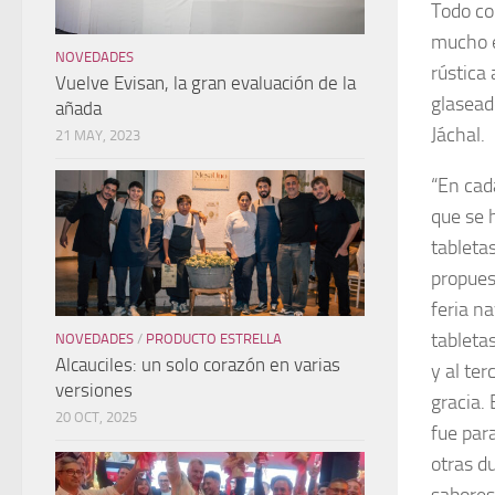
Todo co
mucho e
NOVEDADES
rústica
Vuelve Evisan, la gran evaluación de la
glaseado
añada
Jáchal.
21 MAY, 2023
“En cad
que se 
tableta
propues
feria n
tabletas
NOVEDADES
/
PRODUCTO ESTRELLA
Alcauciles: un solo corazón en varias
y al te
versiones
gracia. 
20 OCT, 2025
fue par
otras d
sabores