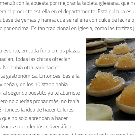
menzó con la apuesta por mejorar la tableta iglesiana, que h
ra el producto estrella en el departamento. Esta dulzura es 
 a base de yemas y harina que se rellena con dulce de leche o
 por encima. Es tan tradicional en Iglesia, como las tortitas 
a evento, en cada feria en las plazas
hacían, todas las chicas ofrecían
s. No había otra variedad de
ta gastronómica. Entonces ibas a la
avideña y en los 10 stand había
, al segundo puestito ya te aburriste
rcero no querías probar más, no tenía
Entonces la idea de hacer talleres
a que no solo aprendan a hacer
ulzuras sino además a diversificar
, encontrando nuevas opciones. Claro que el entusiasmo fue t