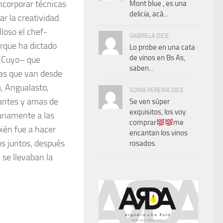
ncorporar técnicas
Mont blue , es una
delicia, acá...
r la creatividad.
loso el chef-
GABRIELA DICE:
orque ha dictado
Lo probe en una cata
de vinos en Bs As,
UCCuyo– que
saben...
nas que van desde
, Angualasto,
SONIA PEREIRA DICE:
iantes y amas de
Se ven súper
exquisitos, los voy
ariamente a las
comprar
me
ién fue a hacer
encantan los vinos
os juntos, después
rosados.
 se llevaban la