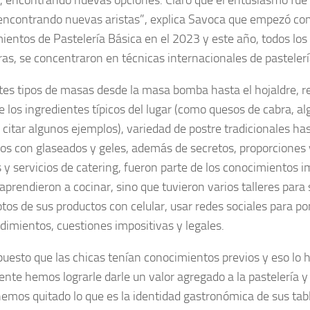
encontrando nuevas aristas”, explica Savoca que empezó co
ientos de Pastelería Básica en el 2023 y este año, todos los 
ras, se concentraron en técnicas internacionales de pastelerí
tes tipos de masas desde la masa bomba hasta el hojaldre, re
e los ingredientes típicos del lugar (como quesos de cabra, alg
r citar algunos ejemplos), variedad de postre tradicionales ha
s con glaseados y geles, además de secretos, proporciones 
 y servicios de catering, fueron parte de los conocimientos 
aprendieron a cocinar, sino que tuvieron varios talleres para
otos de sus productos con celular, usar redes sociales para po
imientos, cuestiones impositivas y legales.
puesto que las chicas tenían conocimientos previos y eso lo
nte hemos lograrle darle un valor agregado a la pastelería y l
hemos quitado lo que es la identidad gastronómica de sus table