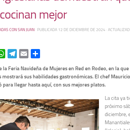
 cocinan mejor
ADAS CON SAN JUAN
· PUBLICADA
12 DE DICIEMBRE DE 2024
· ACTUALIZA
acebook
WhatsApp
Telegram
Email
Compartir
e la Feria Navideña de Mujeres en Red en Rodeo, en la que
 mostrará sus habilidades gastronómicas. El chef Mauricio
ó para llegar hasta aquí, con sus mejores platos.
La cita ya t
próximo sá
diciembre, 
Manantiale