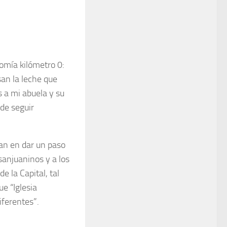
omía kilómetro 0:
san la leche que
s a mi abuela y su
 de seguir
an en dar un paso
sanjuaninos y a los
e la Capital, tal
e “Iglesia
ferentes”.