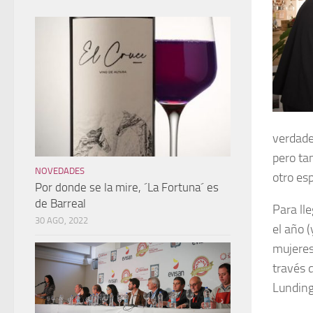
verdade
pero ta
NOVEDADES
otro es
Por donde se la mire, ´La Fortuna´ es
de Barreal
Para ll
30 AGO, 2022
el año 
mujeres
través 
Lunding