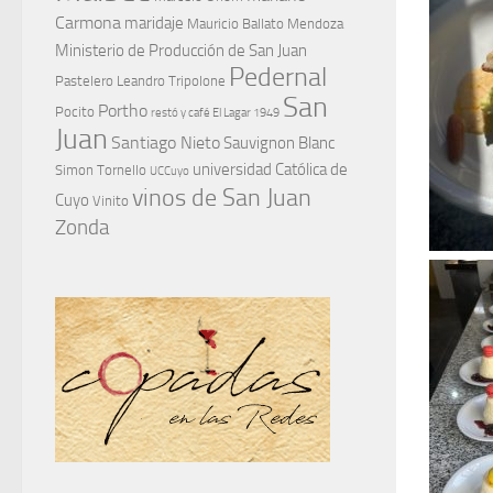
Carmona
maridaje
Mauricio Ballato
Mendoza
Ministerio de Producción de San Juan
Pedernal
Pastelero Leandro Tripolone
San
Portho
Pocito
restó y café El Lagar 1949
Juan
Santiago Nieto
Sauvignon Blanc
universidad Católica de
Simon Tornello
UCCuyo
vinos de San Juan
Cuyo
Vinito
Zonda