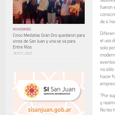
fueron 
conocim
de 4 ho
NOVEDADES
Diferen
Cinco Medallas Gran Oro quedaron para
el uso d
vinos de San Juan y una se va para
Entre Ríos
solo po
18 OCT, 2025
moderno
eventos
no sólo 
hacer f
emprend
“Por su
y realme
No les 