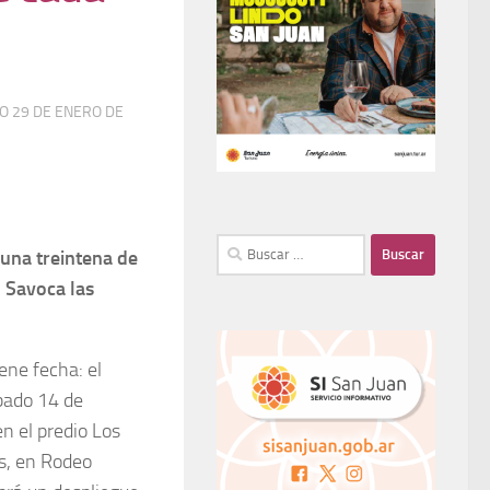
DO
29 DE ENERO DE
 una treintena de
 Savoca las
iene fecha: el
bado 14 de
en el predio Los
s, en Rodeo