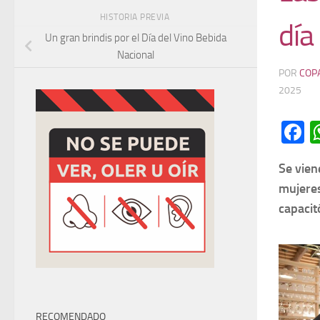
HISTORIA PREVIA
día
Un gran brindis por el Día del Vino Bebida
Nacional
POR
COP
2025
F
Se vien
mujeres
capacit
RECOMENDADO