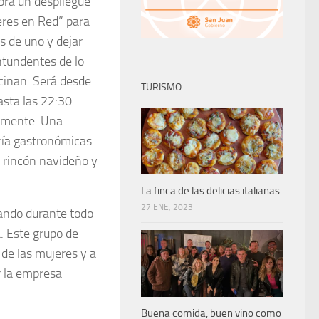
abrá un despliegue
eres en Red” para
s de uno y dejar
tundentes de lo
cinan. Será desde
TURISMO
asta las 22:30
amente. Una
ría gastronómicas
 rincón navideño y
La finca de las delicias italianas
27 ENE, 2023
rando durante todo
. Este grupo de
de las mujeres y a
r la empresa
Buena comida, buen vino como