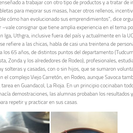
nseñado a trabajar con otro tipo de productos y a tratar de i
bletas para mejorar sus masas, hacer otros rellenos, incentiva
ble cómo han evolucionado sus emprendimientos”, dice orgul
r –vale consignar que tiene amplia experiencia en el tema p
en Iga, Uthgra, inclusive fuera del país y actualmente en la 
se refiere a las chicas, habla de casi una treintena de perso
a los 65 años, de distintos puntos del departamento (Tudcum
ista, Zonda y los alrededores de Rodeo), profesionales, estud
ay solteras y casadas, con o sin hijos, que se sumaron volunt
en el complejo Viejo Carretón, en Rodeo, aunque Savoca tamb
a tarea en Guandacol, La Rioja. En un principio cocinaban tod
 hacía demostraciones, las alumnas probaban los resultados y
ara repetir y practicar en sus casas.