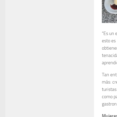
“Es un 
esto es
obtiene
tenacid
aprendi
Tan ent
más: cr
turistas
como pa
gastron
Mujere