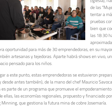
(Iglesia), h
de las “Muj
tentar a má
pruebas con
bien que co
las 18:30 h
aproximad
ra oportunidad para más de 30 emprendedoras, en su mayo
mbién artesanas y tejedoras. Aparte habrá shows en vivo, un
pacio pensado para los niños.
egar a este punto, estas emprendedoras se estuvieron prepa
(y desde antes también), de la mano del chef Mauricio Savoca
 es parte de un programa que promueve el empoderamiento 
de ellas, las economías regionales, propuesto y financiado po
 Minning, que gestiona la futura mina de cobre Josemaría.