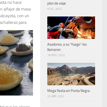
asta no hace
plan de viaje
un alfajor de masa
9 JUL, 2022
 alcayota, con un
jachalleras para
Asadores, a su “fuego” los
llamaron
18 NOV, 2022
Mega fiesta en Punta Negra
22 ABR, 2022
al que las clases