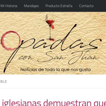
Mi Historia
Maridajes
Producto Estrella
Contacto
IBLE
 iglesianas demuestran qu