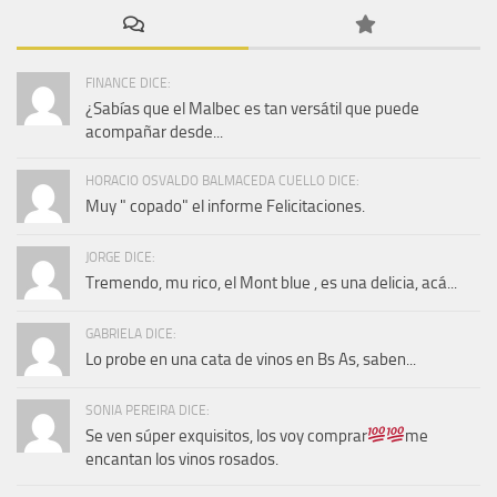
FINANCE DICE:
¿Sabías que el Malbec es tan versátil que puede
acompañar desde...
HORACIO OSVALDO BALMACEDA CUELLO DICE:
Muy " copado" el informe Felicitaciones.
JORGE DICE:
Tremendo, mu rico, el Mont blue , es una delicia, acá...
GABRIELA DICE:
Lo probe en una cata de vinos en Bs As, saben...
SONIA PEREIRA DICE:
Se ven súper exquisitos, los voy comprar
me
encantan los vinos rosados.