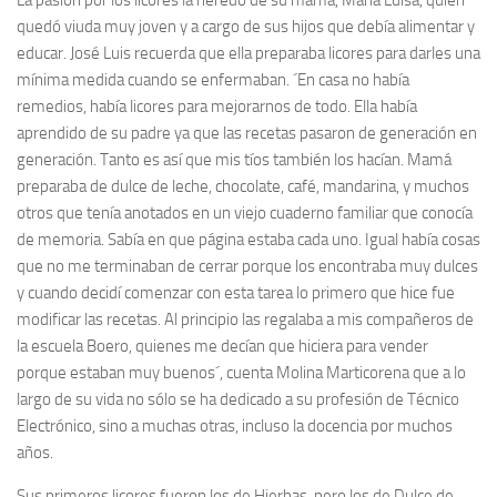
La pasión por los licores la heredó de su mamá, María Luisa, quien
quedó viuda muy joven y a cargo de sus hijos que debía alimentar y
educar. José Luis recuerda que ella preparaba licores para darles una
mínima medida cuando se enfermaban. ´En casa no había
remedios, había licores para mejorarnos de todo. Ella había
aprendido de su padre ya que las recetas pasaron de generación en
generación. Tanto es así que mis tíos también los hacían. Mamá
preparaba de dulce de leche, chocolate, café, mandarina, y muchos
otros que tenía anotados en un viejo cuaderno familiar que conocía
de memoria. Sabía en que página estaba cada uno. Igual había cosas
que no me terminaban de cerrar porque los encontraba muy dulces
y cuando decidí comenzar con esta tarea lo primero que hice fue
modificar las recetas. Al principio las regalaba a mis compañeros de
la escuela Boero, quienes me decían que hiciera para vender
porque estaban muy buenos´, cuenta Molina Marticorena que a lo
largo de su vida no sólo se ha dedicado a su profesión de Técnico
Electrónico, sino a muchas otras, incluso la docencia por muchos
años.
Sus primeros licores fueron los de Hierbas, pero los de Dulce de