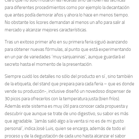
Claro que no sólo mutaron las recetas sino también las técnicas
para diferentes procedimientos como por ejemplo la decantación
que antes podía demorar años y ahora lo hace en menos tiempo.
No obstante los licores demandan al menos un año para salir al
mercado y alcanzar mejores características.
Tras un exitoso primer año en su primera feria siguió avanzando
para obtener nuevas fórmulas, al punto que está experimentando
en un par de variedades ´muy sanjuaninas´, aunque guardará el
secreto hasta el momento de la presentación.
Siempre cuidó los detalles no sólo del producto en sí , sino también
de la etiqueta, del stand que prepara para cada feria – que es donde
vende su producción-, inclusive diseñó un novedoso dispenser de
30 picos para ofrecerlos con la temperatura justa (bien fríos).
Además este sistema es muy útil para conocer cada propuesta y
descubrir que aunque se trate de uno digestivo, su sabor es más
que agradable. ´Jamás salió algo a la venta si no es de mi gusto
personal´, indica José Luis, quien se encarga, además de todo el
proceso y de la degustación de cada uno hasta alcanzar el sabor