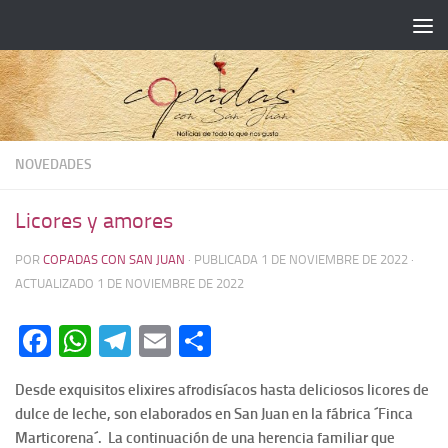
NOVEDADES
Licores y amores
POR
COPADAS CON SAN JUAN
· PUBLICADA
1 DE NOVIEMBRE DE 2022
·
ACTUALIZADO
1 DE NOVIEMBRE DE 2022
Facebook
WhatsApp
Telegram
Email
Compartir
Desde exquisitos elixires afrodisíacos hasta deliciosos licores de
dulce de leche, son elaborados en San Juan en la fábrica ´Finca
Marticorena´. La continuación de una herencia familiar que