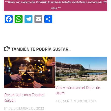
** Beber con moderación. Prohibida la venta de bebidas alcohólicas a menores de 18
años. **
Facebook
WhatsApp
Telegram
Email
Compartir
TAMBIÉN TE PODRÍA GUSTAR...
Vino y música en el Dique de
Ullum
¡Por un 2023 muy Copado!
¡¡Salud!!
4 DE SEPTIEMBRE DE 2024
31 DE DICIEMBRE DE 2022