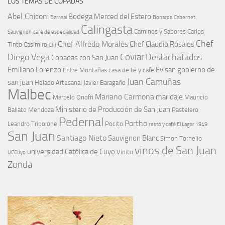
LOS TEMAS DE COPADAS
Abel Chiconi
Bodega Merced del Estero
Barreal
Bonarda
Cabernet
Calingasta
Caminos y Sabores
Carlos
Sauvignon
café de especialidad
Chef
Chef Alfredo Morales
Chef Claudio Rosales
Tinto
Casimiro
CFI
Coviar
Diego Vega
Desfachatados
Copadas con San Juan
Emiliano Lorenzo
Evisan
gobierno de
Entre Montañas casa de té y café
Juan Camuñas
san juan
Helado Artesanal
Javier Baragaño
Malbec
Mariano Carmona
maridaje
Marcelo Onofri
Mauricio
Ministerio de Producción de San Juan
Ballato
Mendoza
Pastelero
Pedernal
Portho
Leandro Tripolone
Pocito
restó y café El Lagar 1949
San Juan
Santiago Nieto
Sauvignon Blanc
Simon Tornello
vinos de San Juan
universidad Católica de Cuyo
Vinito
UCCuyo
Zonda