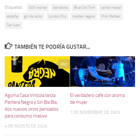
Etiquetas:
500 noches
barcelona
Blue Old Tom
carlos meyer
españa
gin de autor
London Dry
medias negras
Pink Malbec
San Juan
TAMBIÉN TE PODRÍA GUSTAR...
0
Aguma Casa Vinícola lanza
El verdadero café con aroma
Pantera Negra y Sin Bla Bla,
de mujer
dos nuevos vinos pensados
7 DE NOVIEMBRE DE 2023
para consumo masivo
4 DE AGOSTO DE 2026