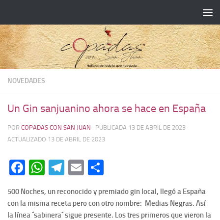
NOVEDADES
Un Gin sanjuanino ahora se hace en España
POR
COPADAS CON SAN JUAN
· PUBLICADA
13 DE ABRIL DE 2023
·
ACTUALIZADO
13 DE ABRIL DE 2023
Facebook
WhatsApp
Telegram
Email
Compartir
500 Noches, un reconocido y premiado gin local, llegó a España
con la misma receta pero con otro nombre: Medias Negras. Así
la línea ´sabinera´ sigue presente. Los tres primeros que vieron la