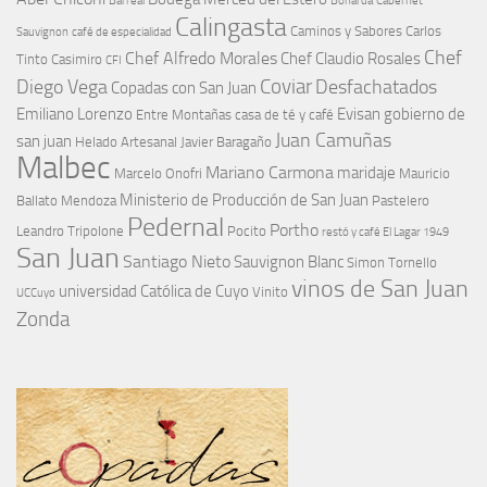
Barreal
Bonarda
Cabernet
Calingasta
Caminos y Sabores
Carlos
Sauvignon
café de especialidad
Chef
Chef Alfredo Morales
Chef Claudio Rosales
Tinto
Casimiro
CFI
Coviar
Diego Vega
Desfachatados
Copadas con San Juan
Emiliano Lorenzo
Evisan
gobierno de
Entre Montañas casa de té y café
Juan Camuñas
san juan
Helado Artesanal
Javier Baragaño
Malbec
Mariano Carmona
maridaje
Marcelo Onofri
Mauricio
Ministerio de Producción de San Juan
Ballato
Mendoza
Pastelero
Pedernal
Portho
Leandro Tripolone
Pocito
restó y café El Lagar 1949
San Juan
Santiago Nieto
Sauvignon Blanc
Simon Tornello
vinos de San Juan
universidad Católica de Cuyo
Vinito
UCCuyo
Zonda