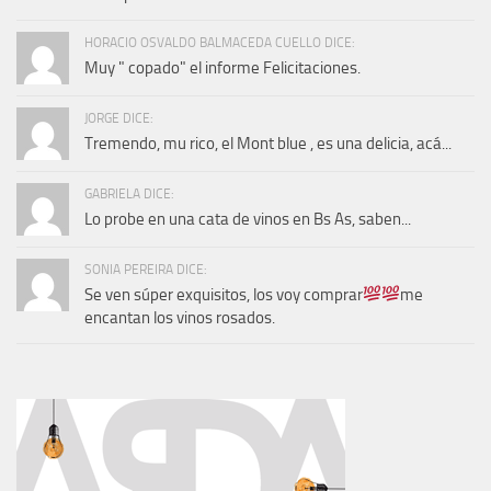
HORACIO OSVALDO BALMACEDA CUELLO DICE:
Muy " copado" el informe Felicitaciones.
JORGE DICE:
Tremendo, mu rico, el Mont blue , es una delicia, acá...
GABRIELA DICE:
Lo probe en una cata de vinos en Bs As, saben...
SONIA PEREIRA DICE:
Se ven súper exquisitos, los voy comprar
me
encantan los vinos rosados.