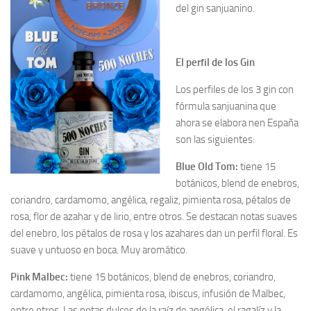
del gin sanjuanino.
El perfil de los Gin
Los perfiles de los 3 gin con
fórmula sanjuanina que
ahora se elabora nen España
son las siguientes:
Blue Old Tom:
tiene 15
botánicos, blend de enebros,
coriandro, cardamomo, angélica, regaliz, pimienta rosa, pétalos de
rosa, flor de azahar y de lirio, entre otros. Se destacan notas suaves
del enebro, los pétalos de rosa y los azahares dan un perfil floral. Es
suave y untuoso en boca. Muy aromático.
Pink Malbec:
tiene 15 botánicos, blend de enebros, coriandro,
cardamomo, angélica, pimienta rosa, ibiscus, infusión de Malbec,
entre otros. Las notas dulces de la raíz de angélica, el ragalíz y la