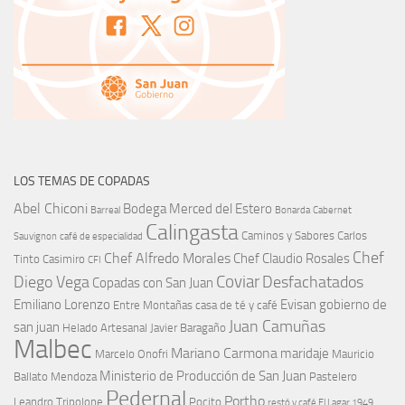
LOS TEMAS DE COPADAS
Abel Chiconi
Bodega Merced del Estero
Barreal
Bonarda
Cabernet
Calingasta
Caminos y Sabores
Carlos
Sauvignon
café de especialidad
Chef
Chef Alfredo Morales
Chef Claudio Rosales
Tinto
Casimiro
CFI
Coviar
Diego Vega
Desfachatados
Copadas con San Juan
Emiliano Lorenzo
Evisan
gobierno de
Entre Montañas casa de té y café
Juan Camuñas
san juan
Helado Artesanal
Javier Baragaño
Malbec
Mariano Carmona
maridaje
Marcelo Onofri
Mauricio
Ministerio de Producción de San Juan
Ballato
Mendoza
Pastelero
Pedernal
Portho
Leandro Tripolone
Pocito
restó y café El Lagar 1949