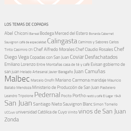
LOS TEMAS DE COPADAS
Abel Chiconi
Bodega Merced del Estero
Barreal
Bonarda
Cabernet
Calingasta
Caminos y Sabores
Carlos
Sauvignon
café de especialidad
Chef
Chef Alfredo Morales
Chef Claudio Rosales
Tinto
Casimiro
CFI
Coviar
Diego Vega
Desfachatados
Copadas con San Juan
Emiliano Lorenzo
Evisan
gobierno de
Entre Montañas casa de té y café
Juan Camuñas
san juan
Helado Artesanal
Javier Baragaño
Malbec
Mariano Carmona
maridaje
Marcelo Onofri
Mauricio
Ministerio de Producción de San Juan
Ballato
Mendoza
Pastelero
Pedernal
Portho
Leandro Tripolone
Pocito
restó y café El Lagar 1949
San Juan
Santiago Nieto
Sauvignon Blanc
Simon Tornello
vinos de San Juan
universidad Católica de Cuyo
Vinito
UCCuyo
Zonda