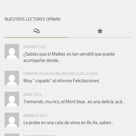
NUESTROS LECTORES OPINAN
FINANCE DICE:
¿Sabías que el Malbec es tan versátil que puede
acompañar desde...
HORACIO OSVALDO BALMACEDA CUELLO DICE:
Muy " copado" el informe Felicitaciones.
JORGE DICE:
Tremendo, mu rico, el Mont blue , es una delicia, acá...
GABRIELA DICE:
Lo probe en una cata de vinos en Bs As, saben...