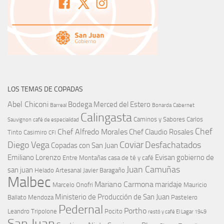
LOS TEMAS DE COPADAS
Abel Chiconi
Bodega Merced del Estero
Barreal
Bonarda
Cabernet
Calingasta
Caminos y Sabores
Carlos
Sauvignon
café de especialidad
Chef
Chef Alfredo Morales
Chef Claudio Rosales
Tinto
Casimiro
CFI
Coviar
Diego Vega
Desfachatados
Copadas con San Juan
Emiliano Lorenzo
Evisan
gobierno de
Entre Montañas casa de té y café
Juan Camuñas
san juan
Helado Artesanal
Javier Baragaño
Malbec
Mariano Carmona
maridaje
Marcelo Onofri
Mauricio
Ministerio de Producción de San Juan
Ballato
Mendoza
Pastelero
Pedernal
Portho
Leandro Tripolone
Pocito
restó y café El Lagar 1949
San Juan