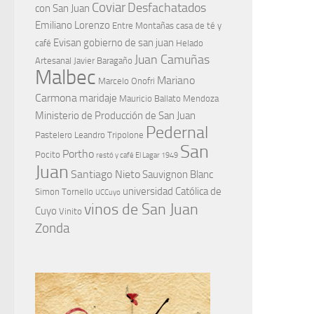
Coviar
Desfachatados
con San Juan
Emiliano Lorenzo
Entre Montañas casa de té y
Evisan
gobierno de san juan
café
Helado
Juan Camuñas
Artesanal
Javier Baragaño
Malbec
Mariano
Marcelo Onofri
Carmona
maridaje
Mauricio Ballato
Mendoza
Ministerio de Producción de San Juan
Pedernal
Pastelero Leandro Tripolone
San
Portho
Pocito
restó y café El Lagar 1949
Juan
Santiago Nieto
Sauvignon Blanc
universidad Católica de
Simon Tornello
UCCuyo
vinos de San Juan
Cuyo
Vinito
Zonda