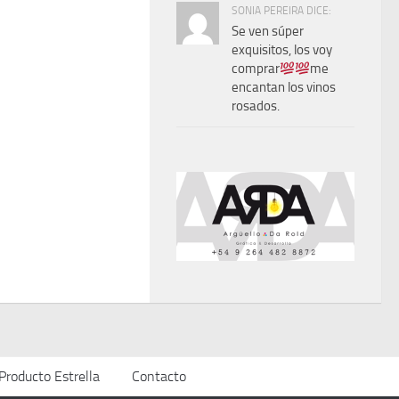
SONIA PEREIRA DICE:
Se ven súper
exquisitos, los voy
comprar
me
encantan los vinos
rosados.
Producto Estrella
Contacto