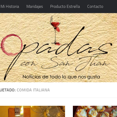
Mi Historia
Maridajes
Producto Estrella
Contacto
QUETADO:
COMIDA ITALIANA