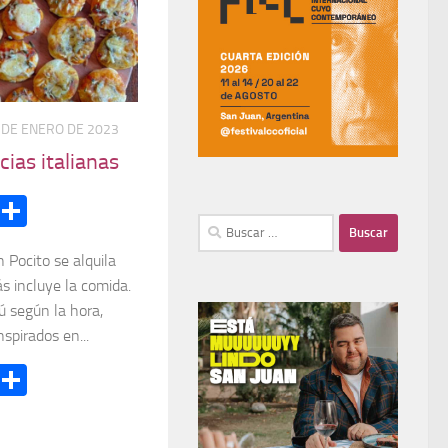
 DE ENERO DE 2023
icias italianas
App
egram
Email
Compartir
 Pocito se alquila
s incluye la comida.
ú según la hora,
spirados en...
App
egram
Email
Compartir