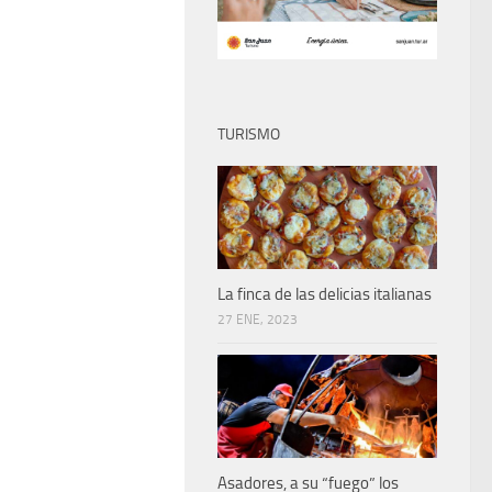
TURISMO
La finca de las delicias italianas
27 ENE, 2023
Asadores, a su “fuego” los