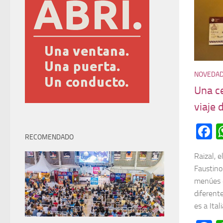
NOVEDA
Una c
viaje 
F
RECOMENDADO
Raizal, 
Faustino
menúes d
diferente
es a Itali