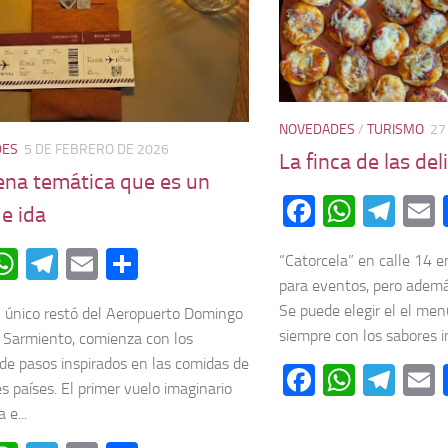
NOVEDADES
/
TURISMO
27
DES
5 DE FEBRERO DE 2026
La finca de las del
ena temática que es un
Facebook
Whats
Tel
de ida
acebook
WhatsApp
Telegram
Email
Compartir
“Catorcela” en calle 14 en
para eventos, pero ademá
Se puede elegir el el men
el único restó del Aeropuerto Domingo
siempre con los sabores in
 Sarmiento, comienza con los
e pasos inspirados en las comidas de
Facebook
Whats
Tel
s países. El primer vuelo imaginario
a e...