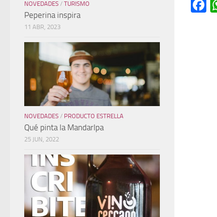
F
NOVEDADES
/
TURISMO
Peperina inspira
11 ABR, 2023
NOVEDADES
/
PRODUCTO ESTRELLA
Qué pinta la MandarIpa
25 JUN, 2022