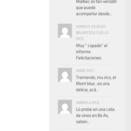
Malbec es tan versátil
que puede
acompañar desde...
HORACIO OSVALDO
BALMACEDA CUELLO
DICE:
Muy " copado" el
informe
Felicitaciones.
JORGE DICE:
Tremendo, mu rico, el
Mont blue , es una
delicia, acá...
GABRIELA DICE:
Lo probe en una cata
de vinos en Bs As,
saben...