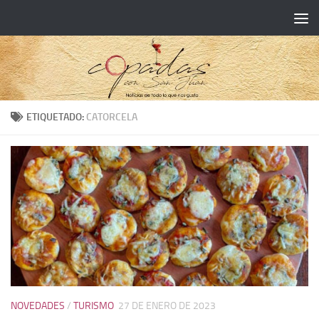
ETIQUETADO:
CATORCELA
NOVEDADES
/
TURISMO
27 DE ENERO DE 2023