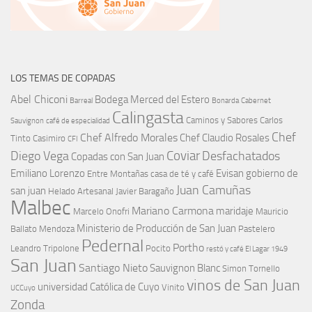
LOS TEMAS DE COPADAS
Abel Chiconi
Bodega Merced del Estero
Barreal
Bonarda
Cabernet
Calingasta
Caminos y Sabores
Carlos
Sauvignon
café de especialidad
Chef
Chef Alfredo Morales
Chef Claudio Rosales
Tinto
Casimiro
CFI
Coviar
Diego Vega
Desfachatados
Copadas con San Juan
Emiliano Lorenzo
Evisan
gobierno de
Entre Montañas casa de té y café
Juan Camuñas
san juan
Helado Artesanal
Javier Baragaño
Malbec
Mariano Carmona
maridaje
Marcelo Onofri
Mauricio
Ministerio de Producción de San Juan
Ballato
Mendoza
Pastelero
Pedernal
Portho
Leandro Tripolone
Pocito
restó y café El Lagar 1949
San Juan
Santiago Nieto
Sauvignon Blanc
Simon Tornello
vinos de San Juan
universidad Católica de Cuyo
Vinito
UCCuyo
Zonda