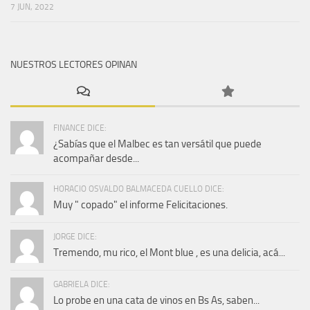
7 JUN, 2022
NUESTROS LECTORES OPINAN
FINANCE DICE:
¿Sabías que el Malbec es tan versátil que puede
acompañar desde...
HORACIO OSVALDO BALMACEDA CUELLO DICE:
Muy " copado" el informe Felicitaciones.
JORGE DICE:
Tremendo, mu rico, el Mont blue , es una delicia, acá...
GABRIELA DICE:
Lo probe en una cata de vinos en Bs As, saben...