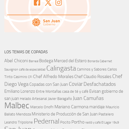
LOS TEMAS DE COPADAS
Abel Chiconi
Bodega Merced del Estero
Barreal
Bonarda
Cabernet
Calingasta
Caminos y Sabores
Carlos
Sauvignon
café de especialidad
Chef
Chef Alfredo Morales
Chef Claudio Rosales
Tinto
Casimiro
CFI
Coviar
Diego Vega
Desfachatados
Copadas con San Juan
Emiliano Lorenzo
Evisan
gobierno de
Entre Montañas casa de té y café
Juan Camuñas
san juan
Helado Artesanal
Javier Baragaño
Malbec
Mariano Carmona
maridaje
Marcelo Onofri
Mauricio
Ministerio de Producción de San Juan
Ballato
Mendoza
Pastelero
Pedernal
Portho
Leandro Tripolone
Pocito
restó y café El Lagar 1949