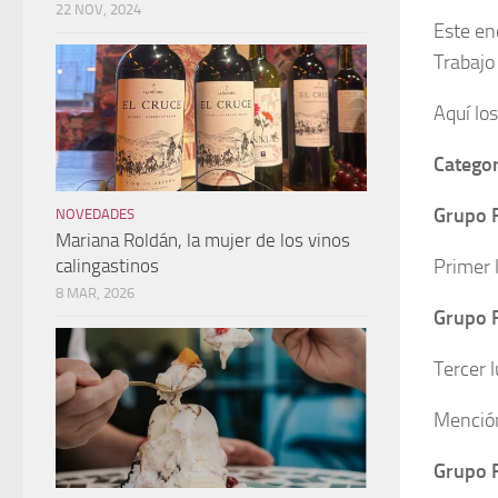
22 NOV, 2024
Este en
Trabajo
Aquí lo
Catego
Grupo 
NOVEDADES
Mariana Roldán, la mujer de los vinos
Primer 
calingastinos
8 MAR, 2026
Grupo 
Tercer 
Mención
Grupo F