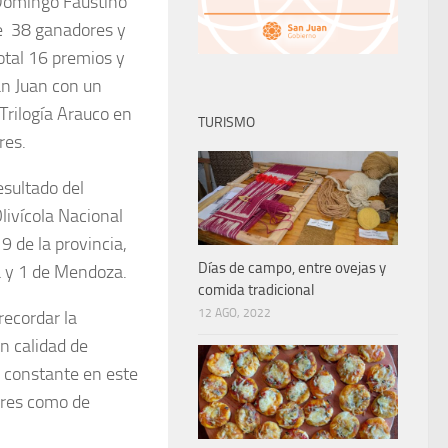
 Domingo Faustino
de 38 ganadores y
otal 16 premios y
n Juan con un
Trilogía Arauco en
TURISMO
res.
esultado del
ivícola Nacional
9 de la provincia,
Días de campo, entre ovejas y
a y 1 de Mendoza.
comida tradicional
12 AGO, 2022
recordar la
en calidad de
o constante en este
ores como de