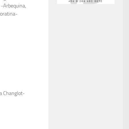
-Arbequina,
oratina-
a Changlot-