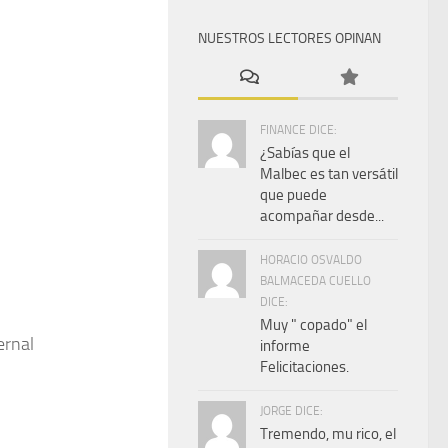
NUESTROS LECTORES OPINAN
FINANCE DICE:
¿Sabías que el
Malbec es tan versátil
que puede
acompañar desde...
HORACIO OSVALDO
BALMACEDA CUELLO
DICE:
Muy " copado" el
ernal
informe
Felicitaciones.
JORGE DICE:
Tremendo, mu rico, el