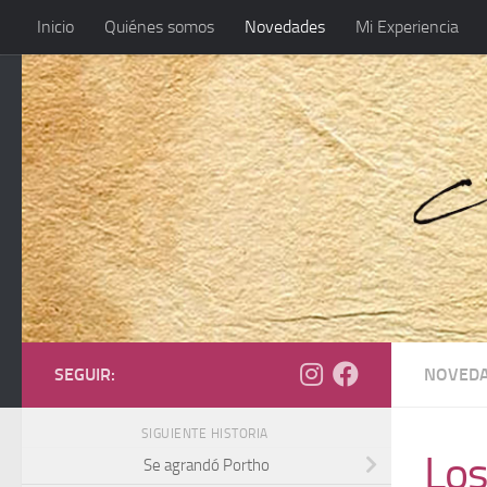
Inicio
Quiénes somos
Novedades
Mi Experiencia
SEGUIR:
NOVED
SIGUIENTE HISTORIA
Los
Se agrandó Portho