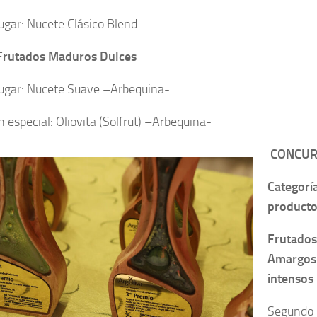
lugar: Nucete Clásico Blend
Frutados Maduros Dulces
lugar: Nucete Suave –Arbequina-
 especial: Oliovita (Solfrut) –Arbequina-
CONCUR
Categorí
producto
Frutados
Amargos/
intensos
Segundo l