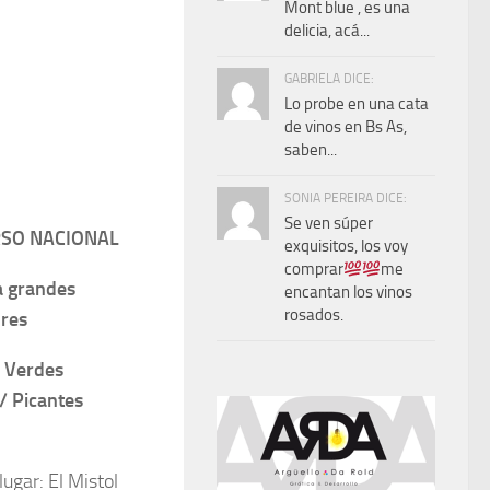
Mont blue , es una
delicia, acá...
GABRIELA DICE:
Lo probe en una cata
de vinos en Bs As,
saben...
SONIA PEREIRA DICE:
Se ven súper
SO NACIONAL
exquisitos, los voy
comprar
me
a grandes
encantan los vinos
rosados.
res
 Verdes
 Picantes
ugar: El Mistol