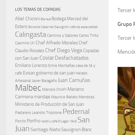
Tercer 
LOS TEMAS DE COPADAS
Abel Chiconi
Bodega Merced del
Barreal
Grupo 
Estero
Bonarda
Cabernet Sauvignon
café de especialidad
Calingasta
Caminos y Sabores
Carlos Tinto
Tercer 
Chef Alfredo Morales
Chef
Casimiro
CFI
Chef Diego Vega
Claudio Rosales
Copadas
Mención
Coviar
Desfachatados
con San Juan
Emiliano Lorenzo
Entre Montañas casa de té y
Evisan
gobierno de san juan
café
Helado
Juan Camuñas
Artesanal
Javier Baragaño
Malbec
Mariano
Marcelo Onofri
Carmona
maridaje
Mauricio Ballato
Mendoza
Ministerio de Producción de San Juan
Pedernal
Pastelero Leandro Tripolone
San
Portho
Pocito
restó y café El Lagar 1949
Juan
Santiago Nieto
Sauvignon Blanc