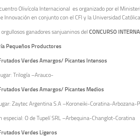
cuentro Olivícola Internacional es organizado por el Minister
 e Innovación en conjunto con el CFI y la Universidad Católic
s orgullosos ganadores sanjuaninos del
CONCURSO INTERNA
ría Pequeños Productores
Frutados Verdes Amargos/ Picantes Intensos
lugar: Trilogía –Arauco-
Frutados Verdes Amargos/ Picantes Medios
lugar: Zaytec Argentina S.A –Koroneiki-Coratina-Arbozana-P
 especial: O de Tupelí SRL –Arbequina-Changlot-Coratina
rutados Verdes Ligeros