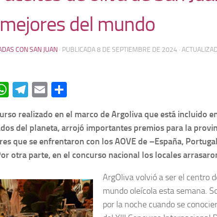
 mejores del mundo
ADAS CON SAN JUAN
· PUBLICADA
8 DE SEPTIEMBRE DE 2024
· ACTUALIZA
acebook
WhatsApp
Telegram
Email
Compartir
urso realizado en el marco de Argoliva que está incluido en
dos del planeta, arrojó importantes premios para la provin
es que se enfrentaron con los AOVE de –España, Portugal,
Por otra parte, en el concurso nacional los locales arrasaro
ArgOliva volvió a ser el centro 
mundo oleícola esta semana. So
por la noche cuando se conocie