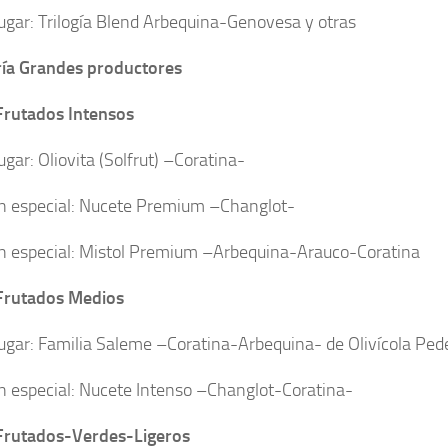
lugar: Trilogía Blend Arbequina-Genovesa y otras
ía Grandes productores
Frutados Intensos
ugar: Oliovita (Solfrut) –Coratina-
 especial: Nucete Premium –Changlot-
 especial: Mistol Premium –Arbequina-Arauco-Coratina
Frutados Medios
lugar: Familia Saleme –Coratina-Arbequina- de Olivícola Ped
 especial: Nucete Intenso –Changlot-Coratina-
Frutados-Verdes-Ligeros