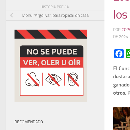
HISTORIA PREVIA
los
Menú “Argoliva”: para replicar en casa
POR
COP
DE 2024
F
El Conc
destaca
ganador
otros. 
RECOMENDADO