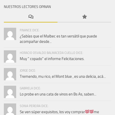
NUESTROS LECTORES OPINAN
FINANCE DICE:
¿Sabías que el Malbec es tan versátil que puede
acompañar desde...
HORACIO OSVALDO BALMACEDA CUELLO DICE:
Muy " copado" el informe Felicitaciones.
JORGE DICE:
Tremendo, mu rico, el Mont blue , es una delicia, acá...
GABRIELA DICE:
Lo probe en una cata de vinos en Bs As, saben...
SONIA PEREIRA DICE:
Se ven súper exquisitos, los voy comprar
me