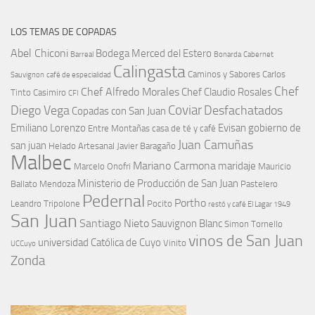
LOS TEMAS DE COPADAS
Abel Chiconi
Bodega Merced del Estero
Barreal
Bonarda
Cabernet
Calingasta
Caminos y Sabores
Carlos
Sauvignon
café de especialidad
Chef
Chef Alfredo Morales
Chef Claudio Rosales
Tinto
Casimiro
CFI
Coviar
Diego Vega
Desfachatados
Copadas con San Juan
Emiliano Lorenzo
Evisan
gobierno de
Entre Montañas casa de té y café
Juan Camuñas
san juan
Helado Artesanal
Javier Baragaño
Malbec
Mariano Carmona
maridaje
Marcelo Onofri
Mauricio
Ministerio de Producción de San Juan
Ballato
Mendoza
Pastelero
Pedernal
Portho
Leandro Tripolone
Pocito
restó y café El Lagar 1949
San Juan
Santiago Nieto
Sauvignon Blanc
Simon Tornello
vinos de San Juan
universidad Católica de Cuyo
Vinito
UCCuyo
Zonda