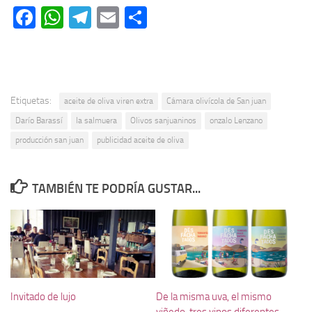
Facebook
WhatsApp
Telegram
Email
Compartir
Etiquetas:
aceite de oliva viren extra
Cámara olivícola de San juan
Darío Barassí
la salmuera
Olivos sanjuaninos
onzalo Lenzano
producción san juan
publicidad aceite de oliva
TAMBIÉN TE PODRÍA GUSTAR...
Invitado de lujo
De la misma uva, el mismo