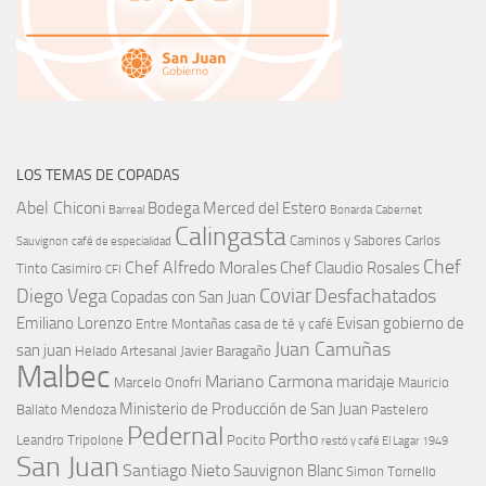
LOS TEMAS DE COPADAS
Abel Chiconi
Bodega Merced del Estero
Barreal
Bonarda
Cabernet
Calingasta
Caminos y Sabores
Carlos
Sauvignon
café de especialidad
Chef
Chef Alfredo Morales
Chef Claudio Rosales
Tinto
Casimiro
CFI
Coviar
Diego Vega
Desfachatados
Copadas con San Juan
Emiliano Lorenzo
Evisan
gobierno de
Entre Montañas casa de té y café
Juan Camuñas
san juan
Helado Artesanal
Javier Baragaño
Malbec
Mariano Carmona
maridaje
Marcelo Onofri
Mauricio
Ministerio de Producción de San Juan
Ballato
Mendoza
Pastelero
Pedernal
Portho
Leandro Tripolone
Pocito
restó y café El Lagar 1949
San Juan
Santiago Nieto
Sauvignon Blanc
Simon Tornello