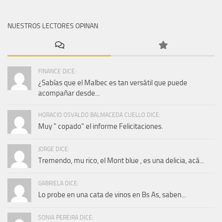
NUESTROS LECTORES OPINAN
FINANCE DICE:
¿Sabías que el Malbec es tan versátil que puede
acompañar desde...
HORACIO OSVALDO BALMACEDA CUELLO DICE:
Muy " copado" el informe Felicitaciones.
JORGE DICE:
Tremendo, mu rico, el Mont blue , es una delicia, acá...
GABRIELA DICE:
Lo probe en una cata de vinos en Bs As, saben...
SONIA PEREIRA DICE: