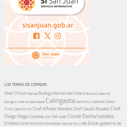
LOS TEMAS DE COPADAS
Abel Chiconi
Bodega Merced del Estero
Barreal
Bonarda
Cabernet
Calingasta
Caminos y Sabores
Carlos
Sauvignon
café de especialidad
Chef
Chef Alfredo Morales
Chef Claudio Rosales
Tinto
Casimiro
CFI
Coviar
Diego Vega
Desfachatados
Copadas con San Juan
Emiliano Lorenzo
Evisan
gobierno de
Entre Montañas casa de té y café