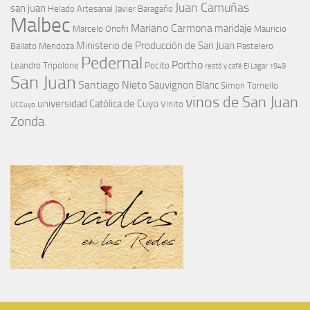
Juan Camuñas
san juan
Helado Artesanal
Javier Baragaño
Malbec
Mariano Carmona
maridaje
Marcelo Onofri
Mauricio
Ministerio de Producción de San Juan
Ballato
Mendoza
Pastelero
Pedernal
Portho
Leandro Tripolone
Pocito
restó y café El Lagar 1949
San Juan
Santiago Nieto
Sauvignon Blanc
Simon Tornello
vinos de San Juan
universidad Católica de Cuyo
Vinito
UCCuyo
Zonda