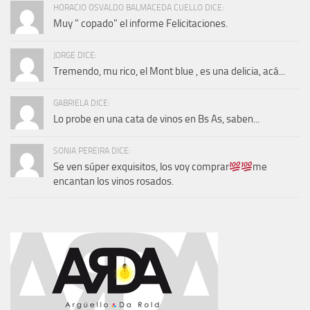
HORACIO OSVALDO BALMACEDA CUELLO DICE:
Muy " copado" el informe Felicitaciones.
JORGE DICE:
Tremendo, mu rico, el Mont blue , es una delicia, acá...
GABRIELA DICE:
Lo probe en una cata de vinos en Bs As, saben...
SONIA PEREIRA DICE:
Se ven súper exquisitos, los voy comprar
me
encantan los vinos rosados.