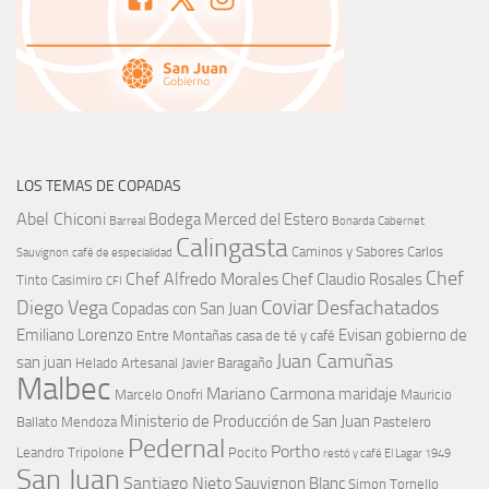
LOS TEMAS DE COPADAS
Abel Chiconi
Bodega Merced del Estero
Barreal
Bonarda
Cabernet
Calingasta
Caminos y Sabores
Carlos
Sauvignon
café de especialidad
Chef
Chef Alfredo Morales
Chef Claudio Rosales
Tinto
Casimiro
CFI
Coviar
Diego Vega
Desfachatados
Copadas con San Juan
Emiliano Lorenzo
Evisan
gobierno de
Entre Montañas casa de té y café
Juan Camuñas
san juan
Helado Artesanal
Javier Baragaño
Malbec
Mariano Carmona
maridaje
Marcelo Onofri
Mauricio
Ministerio de Producción de San Juan
Ballato
Mendoza
Pastelero
Pedernal
Portho
Leandro Tripolone
Pocito
restó y café El Lagar 1949
San Juan
Santiago Nieto
Sauvignon Blanc
Simon Tornello