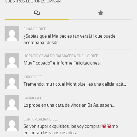
NUESTROS LECTORES OPINAN
FINANCE DICE:
¿Sabías que el Malbec es tan versátil que puede
acompañar desde...
HORACIO OSVALDO BALMACEDA CUELLO DICE:
Muy " copado" el informe Felicitaciones.
JORGE DICE:
Tremendo, mu rico, el Mont blue , es una delicia, acá...
GABRIELA DICE:
Lo probe en una cata de vinos en Bs As, saben...
SONIA PEREIRA DICE:
Se ven súper exquisitos, los voy comprar
me
encantan los vinos rosados.