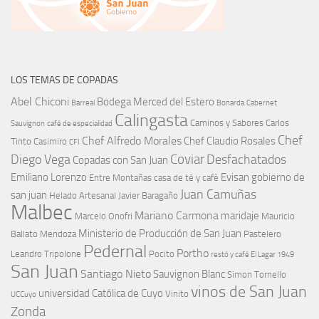
LOS TEMAS DE COPADAS
Abel Chiconi
Bodega Merced del Estero
Barreal
Bonarda
Cabernet
Calingasta
Caminos y Sabores
Carlos
Sauvignon
café de especialidad
Chef
Chef Alfredo Morales
Chef Claudio Rosales
Tinto
Casimiro
CFI
Coviar
Diego Vega
Desfachatados
Copadas con San Juan
Emiliano Lorenzo
Evisan
gobierno de
Entre Montañas casa de té y café
Juan Camuñas
san juan
Helado Artesanal
Javier Baragaño
Malbec
Mariano Carmona
maridaje
Marcelo Onofri
Mauricio
Ministerio de Producción de San Juan
Ballato
Mendoza
Pastelero
Pedernal
Portho
Leandro Tripolone
Pocito
restó y café El Lagar 1949
San Juan
Santiago Nieto
Sauvignon Blanc
Simon Tornello
vinos de San Juan
universidad Católica de Cuyo
Vinito
UCCuyo
Zonda