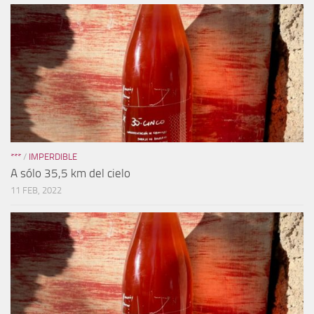
***
/
IMPERDIBLE
A sólo 35,5 km del cielo
11 FEB, 2022