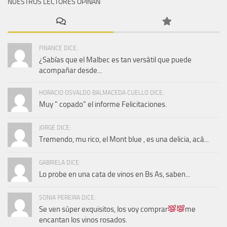
NUESTROS LECTORES OPINAN
FINANCE DICE:
¿Sabías que el Malbec es tan versátil que puede
acompañar desde...
HORACIO OSVALDO BALMACEDA CUELLO DICE:
Muy " copado" el informe Felicitaciones.
JORGE DICE:
Tremendo, mu rico, el Mont blue , es una delicia, acá...
GABRIELA DICE:
Lo probe en una cata de vinos en Bs As, saben...
SONIA PEREIRA DICE:
Se ven súper exquisitos, los voy comprar
me
encantan los vinos rosados.