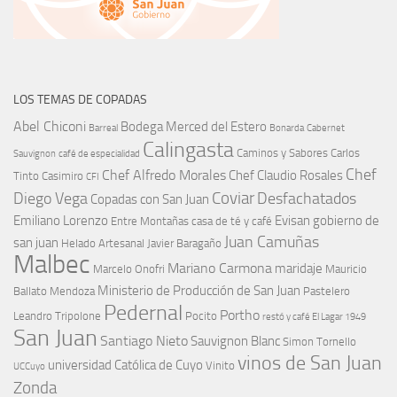
LOS TEMAS DE COPADAS
Abel Chiconi
Bodega Merced del Estero
Barreal
Bonarda
Cabernet
Calingasta
Caminos y Sabores
Carlos
Sauvignon
café de especialidad
Chef
Chef Alfredo Morales
Chef Claudio Rosales
Tinto
Casimiro
CFI
Coviar
Diego Vega
Desfachatados
Copadas con San Juan
Emiliano Lorenzo
Evisan
gobierno de
Entre Montañas casa de té y café
Juan Camuñas
san juan
Helado Artesanal
Javier Baragaño
Malbec
Mariano Carmona
maridaje
Marcelo Onofri
Mauricio
Ministerio de Producción de San Juan
Ballato
Mendoza
Pastelero
Pedernal
Portho
Leandro Tripolone
Pocito
restó y café El Lagar 1949
San Juan
Santiago Nieto
Sauvignon Blanc
Simon Tornello
vinos de San Juan
universidad Católica de Cuyo
Vinito
UCCuyo
Zonda