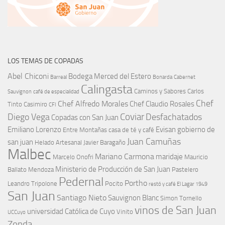
LOS TEMAS DE COPADAS
Abel Chiconi
Bodega Merced del Estero
Barreal
Bonarda
Cabernet
Calingasta
Caminos y Sabores
Carlos
Sauvignon
café de especialidad
Chef
Chef Alfredo Morales
Chef Claudio Rosales
Tinto
Casimiro
CFI
Coviar
Diego Vega
Desfachatados
Copadas con San Juan
Emiliano Lorenzo
Evisan
gobierno de
Entre Montañas casa de té y café
Juan Camuñas
san juan
Helado Artesanal
Javier Baragaño
Malbec
Mariano Carmona
maridaje
Marcelo Onofri
Mauricio
Ministerio de Producción de San Juan
Ballato
Mendoza
Pastelero
Pedernal
Portho
Leandro Tripolone
Pocito
restó y café El Lagar 1949
San Juan
Santiago Nieto
Sauvignon Blanc
Simon Tornello
vinos de San Juan
universidad Católica de Cuyo
Vinito
UCCuyo
Zonda