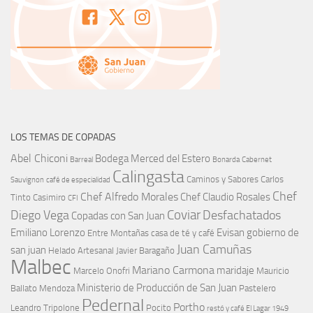
LOS TEMAS DE COPADAS
Abel Chiconi
Bodega Merced del Estero
Barreal
Bonarda
Cabernet
Calingasta
Caminos y Sabores
Carlos
Sauvignon
café de especialidad
Chef
Chef Alfredo Morales
Chef Claudio Rosales
Tinto
Casimiro
CFI
Coviar
Diego Vega
Desfachatados
Copadas con San Juan
Emiliano Lorenzo
Evisan
gobierno de
Entre Montañas casa de té y café
Juan Camuñas
san juan
Helado Artesanal
Javier Baragaño
Malbec
Mariano Carmona
maridaje
Marcelo Onofri
Mauricio
Ministerio de Producción de San Juan
Ballato
Mendoza
Pastelero
Pedernal
Portho
Leandro Tripolone
Pocito
restó y café El Lagar 1949