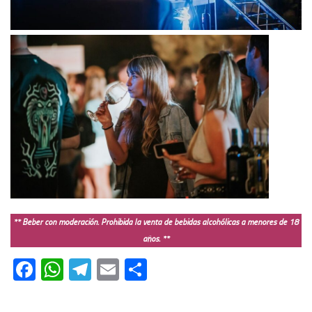
** Beber con moderación. Prohibida la venta de bebidas alcohólicas a menores de 18
años. **
Facebook
WhatsApp
Telegram
Email
Compartir