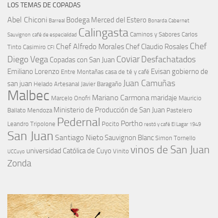
LOS TEMAS DE COPADAS
Abel Chiconi
Bodega Merced del Estero
Barreal
Bonarda
Cabernet
Calingasta
Caminos y Sabores
Carlos
Sauvignon
café de especialidad
Chef
Chef Alfredo Morales
Chef Claudio Rosales
Tinto
Casimiro
CFI
Coviar
Diego Vega
Desfachatados
Copadas con San Juan
Emiliano Lorenzo
Evisan
gobierno de
Entre Montañas casa de té y café
Juan Camuñas
san juan
Helado Artesanal
Javier Baragaño
Malbec
Mariano Carmona
maridaje
Marcelo Onofri
Mauricio
Ministerio de Producción de San Juan
Ballato
Mendoza
Pastelero
Pedernal
Portho
Leandro Tripolone
Pocito
restó y café El Lagar 1949
San Juan
Santiago Nieto
Sauvignon Blanc
Simon Tornello
vinos de San Juan
universidad Católica de Cuyo
Vinito
UCCuyo
Zonda