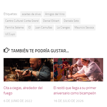
Etiquetas:
aceites de oliva
Amigos del Vino
Centro Cultural Conte Grand
Daniel Ekkert
Daniela Soto
Familia Saleme
ID
Juan Camuñas
La Ciengas
Mauricio Savoca
UCCuyo
TAMBIÉN TE PODRÍA GUSTAR...
Cita a ciegas, alrededor del
El restó que llega a su primer
fuego
aniversario como bicampeón
6 DE JUNIO DE 2022
16 DE JULIO DE 2026