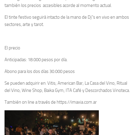
también los precios accesibles acorde al momento actual.
El tinte festivo seguirá intacto de la mano de Dj”s en vivo en ambos
sectores, arte y tarot.
El precio
Anticipadas: 18.000 pesos por día.
Abono para los dos días 30.000 pesos
Se pueden adquirir en: Vitis; American Bar; La Casa del Vino; Ritual
del Vino; Wine Shop; Baika Gym; ITA Café y Descorchados Vinoteca.
También on line a través de https://imaxia.com.ar