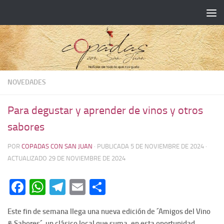
NOVEDADES
Para degustar y aprender de vinos y otros
sabores
POR
COPADAS CON SAN JUAN
· PUBLICADA
5 DE NOVIEMBRE DE 2024
·
ACTUALIZADO
29 DE NOVIEMBRE DE 2024
Facebook
WhatsApp
Telegram
Email
Compartir
Este fin de semana llega una nueva edición de ´Amigos del Vino
& Sabores´, un clásico local que suma, en esta oportunidad,