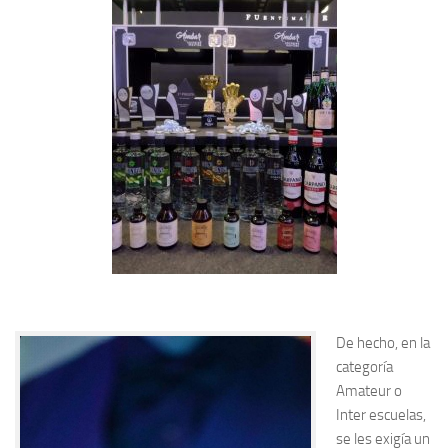
De hecho, en la
categoría
Amateur o
Inter escuelas,
se les exigía un