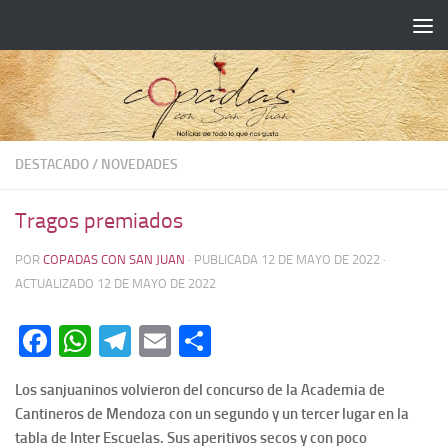
DESTACADO
/
NOVEDADES
Tragos premiados
POR
COPADAS CON SAN JUAN
· PUBLICADA
12 DE MAYO DE 2022
·
ACTUALIZADO
12 DE MAYO DE 2022
Facebook
WhatsApp
Telegram
Email
Compartir
Los sanjuaninos volvieron del concurso de la Academia de
Cantineros de Mendoza con un segundo y un tercer lugar en la
tabla de Inter Escuelas. Sus aperitivos secos y con poco