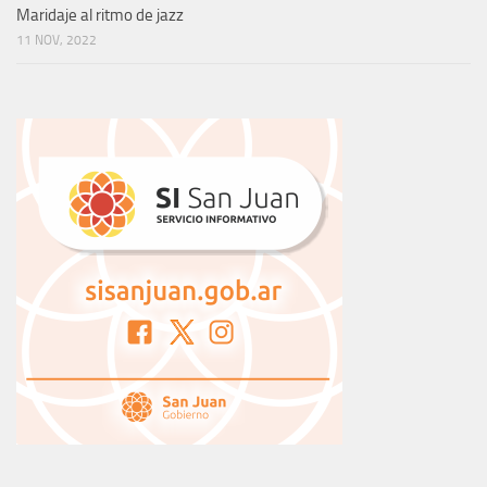
NUESTROS LECTORES OPINAN
FINANCE DICE:
¿Sabías que el Malbec es tan versátil que puede
acompañar desde...
HORACIO OSVALDO BALMACEDA CUELLO DICE:
Muy " copado" el informe Felicitaciones.
JORGE DICE:
Tremendo, mu rico, el Mont blue , es una delicia, acá...
GABRIELA DICE:
Lo probe en una cata de vinos en Bs As, saben...
SONIA PEREIRA DICE:
Se ven súper exquisitos, los voy comprar
me