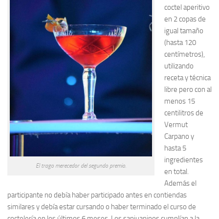
coctel aperitivo
en 2 copas de
igual tamaño
(hasta 120
centímetros),
utilizando
receta y técnica
libre pero con al
menos 15
centilitros de
Vermut
Carpano y
hasta 5
ingredientes
El trago merecedor del segundo premio.
en total.
Además el
participante no debía haber participado antes en contiendas
similares y debía estar cursando o haber terminado el curso de
coctelería en los últimos 6 meses. Los sanjuaninos cumplían a la