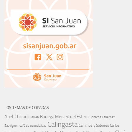
LOS TEMAS DE COPADAS
Abel Chiconi
Bodega Merced del Estero
Barreal
Bonarda
Cabernet
Calingasta
Caminos y Sabores
Carlos
Sauvignon
café de especialidad
Chef
Chef Alfredo Morales
Chef Claudio Rosales
Tinto
Casimiro
CFI
Coviar
Diego Vega
Desfachatados
Copadas con San Juan
Emiliano Lorenzo
Evisan
gobierno de
Entre Montañas casa de té y café
Juan Camuñas
san juan
Helado Artesanal
Javier Baragaño
Malbec
Mariano Carmona
maridaje
Marcelo Onofri
Mauricio
Ministerio de Producción de San Juan
Ballato
Mendoza
Pastelero
Pedernal
Portho
Leandro Tripolone
Pocito
restó y café El Lagar 1949
San Juan
Santiago Nieto
Sauvignon Blanc
Simon Tornello
vinos de San Juan
universidad Católica de Cuyo
Vinito
UCCuyo